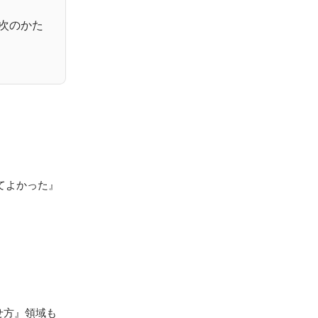
次のかた


てよかった』
せ方』領域も