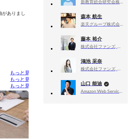
新教育総合研究会株式会社, アルバイト
軸がありまし
森本 航生
楽天グループ株式会社, 顧客戦略部


藤本 裕介
株式会社ファンズ, 代表取締役
鴻池 采奈
株式会社ファンズ, 新卒採用コンサルティング 主任
もっと見る
もっと見る
山口 能迪
もっと見る
Amazon Web Services, Inc., Senior Developer Advocate