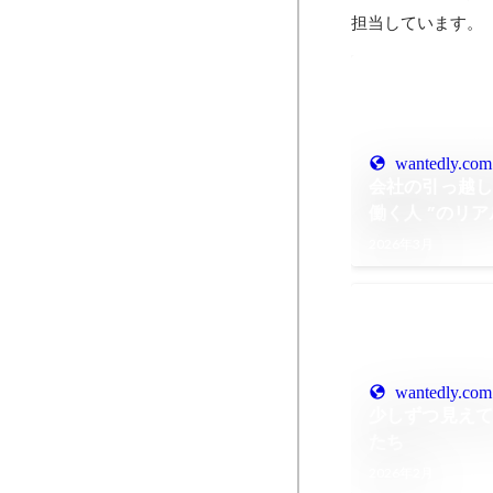
担当しています。
wantedly.com
会社の引っ越し
働く人 ”のリア
2026年3月
wantedly.com
少しずつ見え
たち
2026年2月