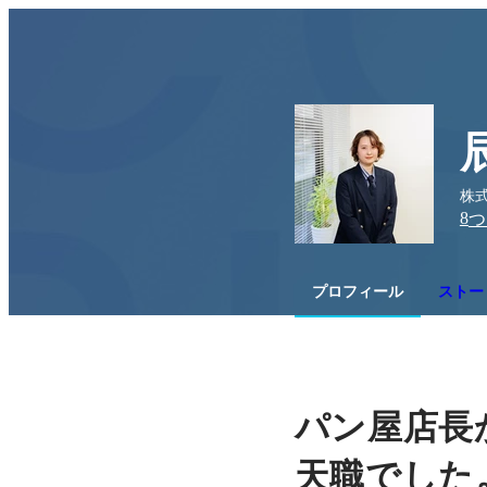
株式
8
つ
プロフィール
ストー
パン屋店長
天職でした