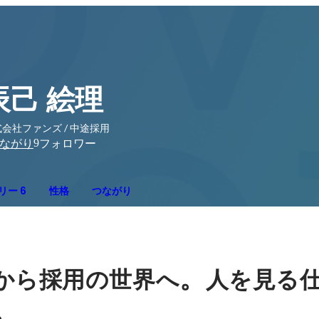
辰己 絵理
会社ファンズ / 中途採用
9
ながり
フォロワー
リー 6
性格
つながり
。
から採用の世界へ
人を見る
。