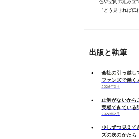
色や空間の組み立
『どう見せれば伝
出版と執筆
会社の引っ越し
ファンズで働く人
2026年3月
正解がないから
実感できている
2026年2月
少しずつ見えて
ズの次のかたち