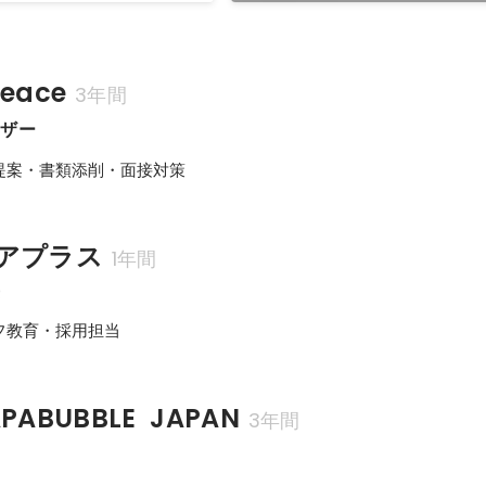
eace
3年間
イザー
提案・書類添削・面接対策
アプラス
1年間
長
フ教育・採用担当
ABUBBLE  JAPAN
3年間