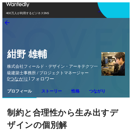
アプリを使う
400万人が利用するビジネスSNS
紺野 雄輔
株式会社フィールド・デザイン・アーキテクツ一
級建築士事務所 / プロジェクトマネージャー
0
1
つながり
フォロワー
プロフィール
ストーリー
性格
つながり
制約と合理性から生み出すデ
ザインの個別解