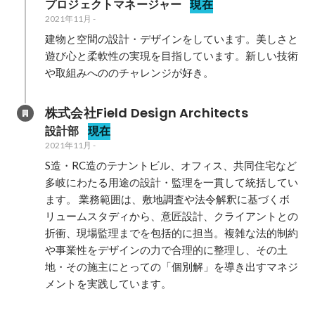
プロジェクトマネージャー
現在
2021年11月
-
建物と空間の設計・デザインをしています。美しさと
遊び心と柔軟性の実現を目指しています。新しい技術
や取組みへののチャレンジが好き。
株式会社Field Design Architects
設計部
現在
2021年11月
-
S造・RC造のテナントビル、オフィス、共同住宅など
多岐にわたる用途の設計・監理を一貫して統括してい
ます。 業務範囲は、敷地調査や法令解釈に基づくボ
リュームスタディから、意匠設計、クライアントとの
折衝、現場監理までを包括的に担当。複雑な法的制約
や事業性をデザインの力で合理的に整理し、その土
地・その施主にとっての「個別解」を導き出すマネジ
メントを実践しています。