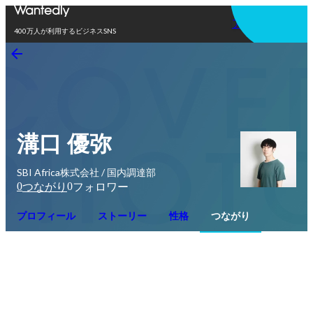
アプリを使う
400万人が利用するビジネスSNS
溝口 優弥
SBI Africa株式会社 / 国内調達部
0
0
つながり
フォロワー
プロフィール
ストーリー
性格
つながり