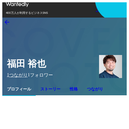
アプリを使う
400万人が利用するビジネスSNS
福田 裕也
1
1
つながり
フォロワー
プロフィール
ストーリー
性格
つながり