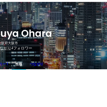
uya Ohara
大阪府大阪市
4
ながり
フォロワー
ー 1
性格
つながり