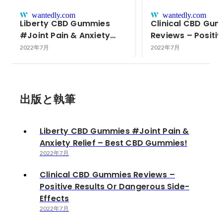
wantedly.com
wantedly.com
Liberty CBD Gummies
Clinical CBD Gu
#Joint Pain & Anxiety
Reviews – Positi
Relief – Best CBD
Results Or Dang
2022年7月
2022年7月
Gummies!
Side-Effects
出版と執筆
Liberty CBD Gummies #Joint Pain &
Anxiety Relief – Best CBD Gummies!
2022年7月
Clinical CBD Gummies Reviews –
Positive Results Or Dangerous Side-
Effects
2022年7月