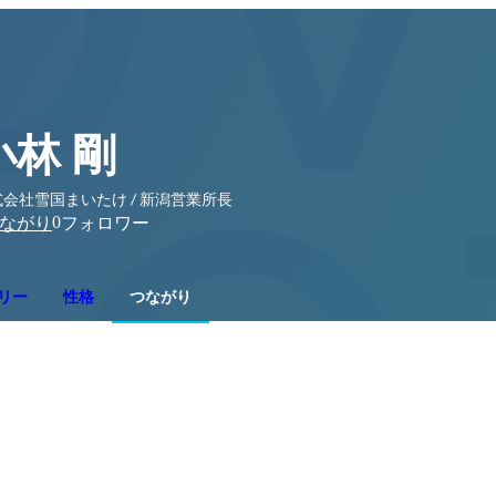
小林 剛
会社雪国まいたけ / 新潟営業所長
0
ながり
フォロワー
リー
性格
つながり