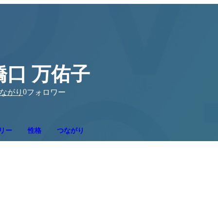
橋口 万佑子
0
ながり
フォロワー
リー
性格
つながり