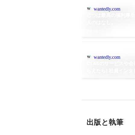
wantedly.com
じつは最高の福利厚生？
人のはなし。
2021年7月
wantedly.com
CLASのサービスや
らえたら| 社員インタ
出版と執筆