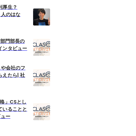
利厚生？
っ人のはな
理部門部長の
インタビュー
スや会社のフ
えたら| 社
格」CSとし
ていることと
ビュー