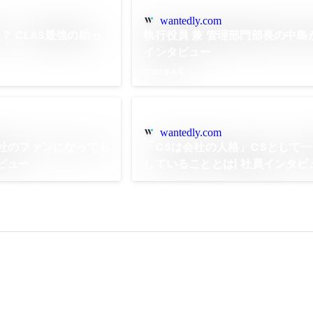
wantedly.com
 CLAS最強の助っ
執行役員 兼 管理部門部長の中島
インタビュー
2021年6月
wantedly.com
会社のファンになっても
「CSは会社の人格」CSとして
ビュー
していることとは| 社員インタビ