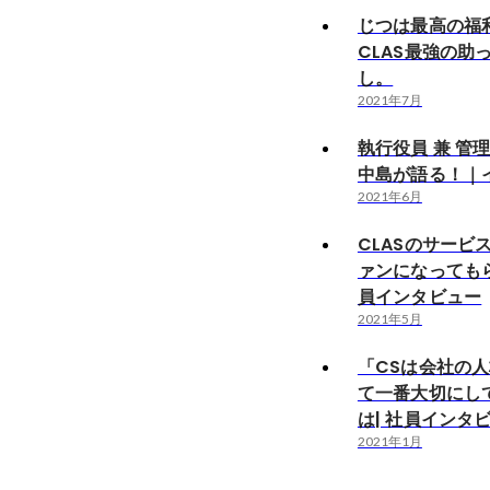
じつは最高の福
CLAS最強の助
し。
2021年7月
執行役員 兼 管
中島が語る！｜
2021年6月
CLASのサービ
ァンになってもら
員インタビュー
2021年5月
「CSは会社の人
て一番大切にし
は| 社員インタ
2021年1月