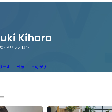
uki Kihara
1
ながり
フォロワー
リー 4
性格
つながり
ー