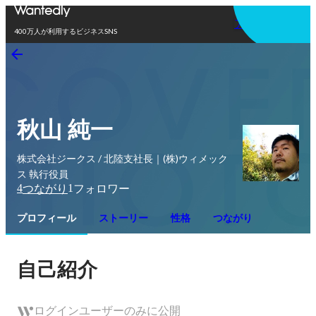
アプリを使う
400万人が利用するビジネスSNS
秋山 純一
株式会社ジークス / 北陸支社長｜(株)ウィメック
ス 執行役員
4
1
つながり
フォロワー
プロフィール
ストーリー
性格
つながり
自己紹介
ログインユーザーのみに公開