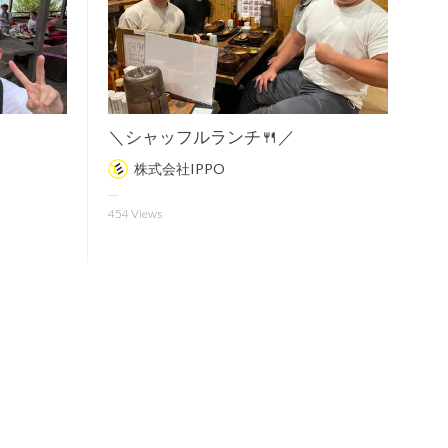
＼シャッフルランチ🍴／
株式会社IPPO
454
Views