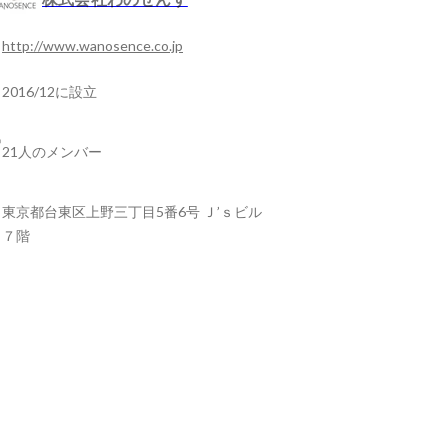
http://www.wanosence.co.jp
2016/12に設立
21人のメンバー
東京都台東区上野三丁目5番6号 Ｊ’ｓビル
７階