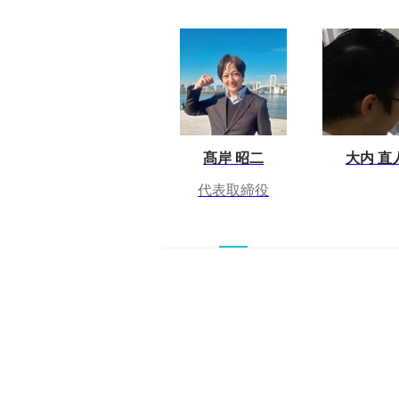
髙岸 昭二
大内 直
代表取締役