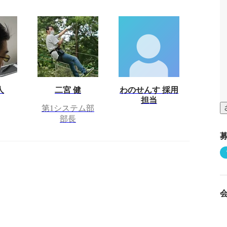
人
二宮 健
わのせんす 採用
担当
第1システム部
部長