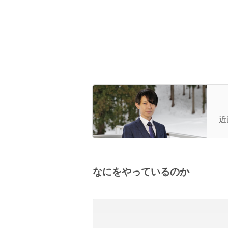
【
D
近
来
なにをやっているのか