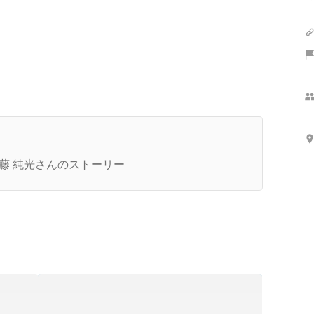
さらに表示
社長インタビュー】防衛大学からホストに
J！？怒涛の人生を歩んだ近藤社長が想い描く未
藤 純光さんのストーリー
とは。