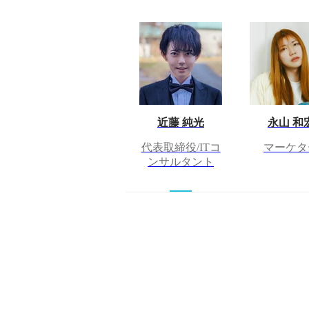
近藤 純光
永山 和
代表取締役/ITコ
マーケタ
ンサルタント