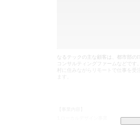
なるテックの主な顧客は、都市部のI
コンサルティングファームなどです
村に住みながらリモートで仕事を受
ます。
【事業内容】

1.ローカルデザイン事業

・「働く」領域
