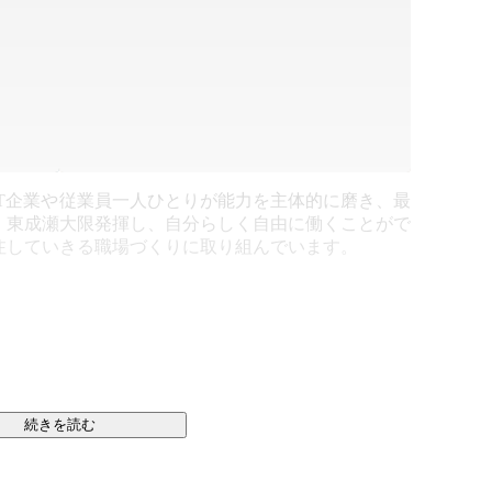
T企業や
従業員一人ひとりが能力を主体的に磨き、最
。東成瀬
大限発揮し、自分らしく自由に働くことがで
注してい
きる職場づくりに取り組んでいます。
続きを読む