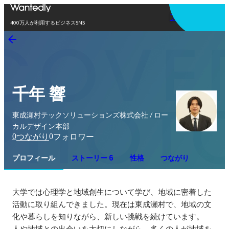
アプリを使う
400万人が利用するビジネスSNS
千年 響
東成瀬村テックソリューションズ株式会社 / ロー
カルデザイン本部
0
0
つながり
フォロワー
プロフィール
ストーリー 6
性格
つながり
大学では心理学と地域創生について学び、地域に密着した
活動に取り組んできました。現在は東成瀬村で、地域の文
化や暮らしを知りながら、新しい挑戦を続けています。

人や地域との出会いを大切にしながら、多くの人が地域を