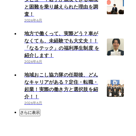
と困難を乗り越えられた理由を調
査！
2026年6月
地方で働くって、実際どう？車が
なくても、未経験でも大丈夫！！
「なるテック」の福利厚生制度 を
紹介します！
2026年6月
地域おこし協力隊の任期後、どん
なキャリアがある？定住・転職・
起業！実際の働き方と選択肢を紹
介！！
2026年6月
さらに表示