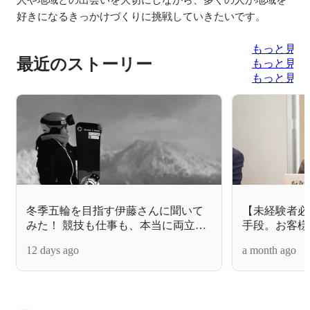
好きになるきっかけづくりに挑戦していきたいです。
もっと見る
最近のストーリー
もっと見る
もっと見る
冬季五輪を目指す伊藤さんに聞いて
【未経験者必
みた！ 競技も仕事も、本当に両立で
手段。お客様
きる？ リアルな1日のスケジュールと
ニアを育てる
12 days ago
a month ago
会社のサポート体制を徹底調査！！
に迫る！