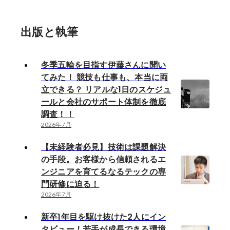
サポート体制を徹底調査！！
出版と執筆
冬季五輪を目指す伊藤さんに聞い
てみた！ 競技も仕事も、本当に両
立できる？ リアルな1日のスケジュ
ールと会社のサポート体制を徹底
調査！！
2026年7月
【未経験者必見】技術は課題解決
の手段。お客様から信頼されるエ
ンジニアを育てるなるテックの専
門研修に迫る！
2026年7月
新卒1年目を駆け抜けた2人にイン
タビュー！若手が成長できる環境