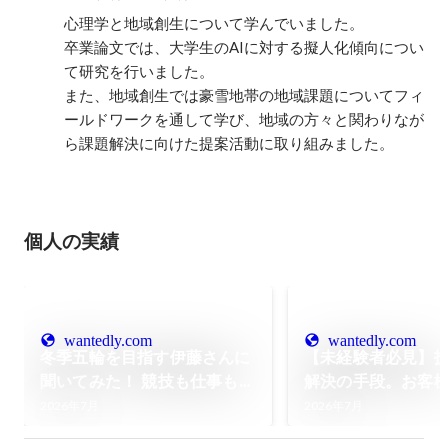
心理学と地域創生について学んでいました。

卒業論文では、大学生のAIに対する擬人化傾向につい
て研究を行いました。

また、地域創生では豪雪地帯の地域課題についてフィ
ールドワークを通して学び、地域の方々と関わりなが
個人の実績
wantedly.com
wantedly.com
冬季五輪を目指す伊藤さんに
【未経験者必見】
聞いてみた！ 競技も仕事も、
解決の手段。お客
本当に両立できる？ リアルな
されるエンジニア
2026年7月
2026年7月
1日のスケジュールと会社の
るテックの専門研