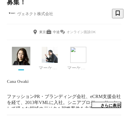
募集！
ヴェネクト株式会社
東京
中途
オンライン面談OK
マーケティング
マーケティング
Cana Owaki
ファッションPR・ブランディング会社、eCRM支援会社
を経て、2013年VMLに入社。シニアプロデューサーと
さらに表示
して様々な領域のデジタル戦略案件を主導。ビジネス案
件ヒアリング・ロードマップ・サイト相関図・KPI設計
を担当。2017年よりVENECT（旧：VML TOKYO）
CEO。