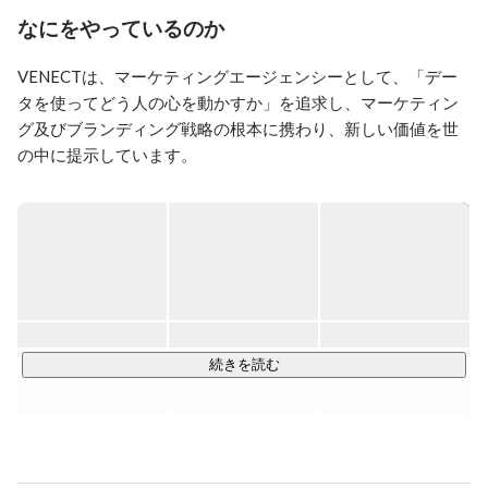
なにをやっているのか
VENECTは、マーケティングエージェンシーとして、「デー
タを使ってどう人の心を動かすか」を追求し、マーケティン
グ及びブランディング戦略の根本に携わり、新しい価値を世
の中に提示しています。

私たちの事業を一言で表すと、クライアントのゴールを導き
出す「ビジネスの交通整理」と言っていて、クライアントの
本質的な課題解決にあたり、コンサルティングからマーケテ
ィング戦略の立案、施策設計・実行まで一気通貫した支援を
しております。

手法先行型ではなく、手法にこだわらない（しばりを設けな
い）課題解決型の提案を強みとしています。
続きを読む