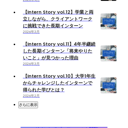
【Intern Story vol.12】学業と両
立しながら、クライアントワーク
に挑戦できた長期インターン
2026年3月
【Intern Story vol.11】4年半継続
した長期インターン「将来やりた
いこと」が見つかった理由
2026年3月
【Intern Story vol.10】大学1年生
からチャレンジしたインターンで
得られた学びとは？
2026年2月
さらに表示