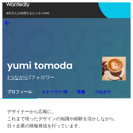
アプリを使う
400万人が利用するビジネスSNS
yumi tomoda
1
2
つながり
フォロワー
プロフィール
ストーリー 19
性格
つながり
デザイナーから広報に。

これまで培ったデザインの知識や経験を活かしながら、
日々企業の情報発信を行っています。