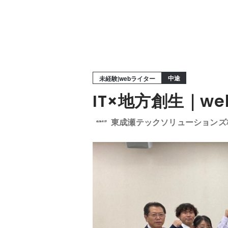
中途
未経験|webライター
IT×地方創生｜
東成瀬テックソリューションズ