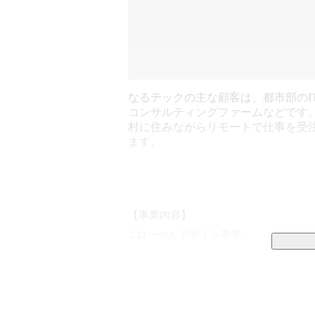
なるテックの主な顧客は、都市部のI
コンサルティングファームなどです
村に住みながらリモートで仕事を受
ます。
【事業内容】

1.ローカルデザイン事業

・「働く」領域

当社は、稲作技術の発展と地域農業の
栽培の技術検証・開発を行っています