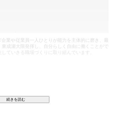
T企業や
従業員一人ひとりが能力を主体的に磨き、最
。東成瀬
大限発揮し、自分らしく自由に働くことがで
注してい
きる職場づくりに取り組んでいます。
続きを読む
持続可能性向上を目指し、東成瀬村にて稲作やしいたけ
。また、村産原料を活用し、秋田県で製造したスキンケ