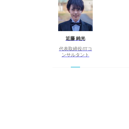
近藤 純光
代表取締役/ITコ
ンサルタント