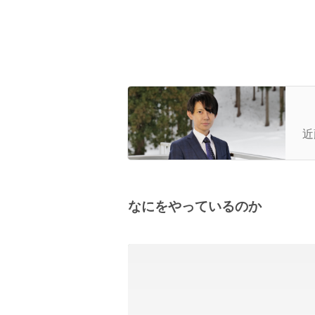
【
D
近
来
なにをやっているのか