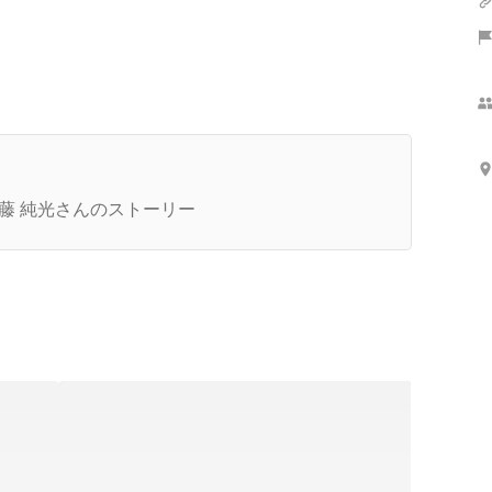
さらに表示
社長インタビュー】防衛大学からホストに
J！？怒涛の人生を歩んだ近藤社長が想い描く未
藤 純光さんのストーリー
とは。