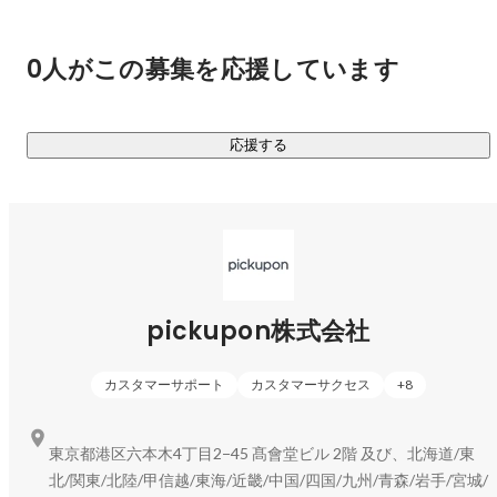
・残りにくい

・検索できない

・共有しづらい

0人がこの募集を応援しています
という性質があります。

応援する
つまり顧客との会話は、企業にとって宝の山であるにも関わ
らず、

扱いにくいメディアなのです。

そこで私たちは、

「会話を扱えるようにするプロダクト」を作りました。

pickupon株式会社
私たちが開発しているのは

カスタマーサポート
カスタマーサクセス
+
8
「顧客との会話を、組織の知識に変えるAI」

会話サマリーAI pickupon（ピクポン）です。

東京都港区六本木4丁目2−45 髙會堂ビル 2階 及び、北海道/東
北/関東/北陸/甲信越/東海/近畿/中国/四国/九州/青森/岩手/宮城/
pickuponは
