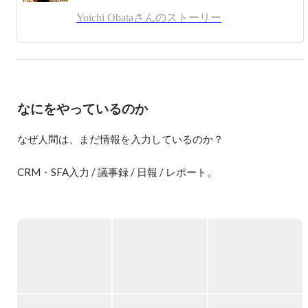
また、ユクスキュルと水木しげるに強い影響を受けていま
Yoichi Obataさんのストーリー
す。

ラジオ取材

https://anchor.fm/miraise/episodes/10--pickupon-eiekai/a-a30hjot
なにをやっているのか
なぜ人間は、まだ情報を入力しているのか？

CRM・SFA入力 / 議事録 / 日報 / レポート。

私たちは毎日、大量の情報を入力しています。

しかし本来、人は「入力する生き物」ではありません。

人は

・行動し

・考え

・話す
