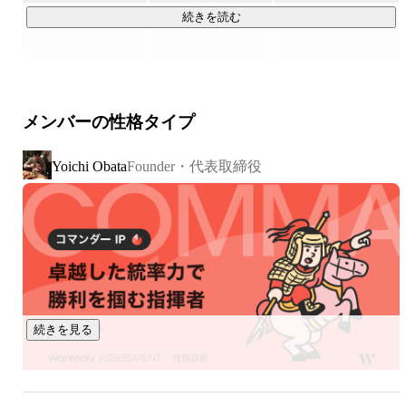
続きを読む
生き物です。

そして人の思考は、多くの場合「会話」として現れます。

メンバーの性格タイプ
しかし企業では、その会話のほとんどが

Founder・代表取締役
Yoichi Obata
・記録されない

・共有されない

・活用されない

まま消えていきます。

つまり、企業にとって最も重要なはずの顧客や現場の声が、

組織の知識になっていません。

続きを見る
発話（会話）は
