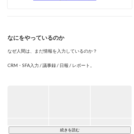
す。

ラジオ取材

https://anchor.fm/miraise/episodes/10--pickupon-eiekai/a-a30hjot
なにをやっているのか
なぜ人間は、まだ情報を入力しているのか？

CRM・SFA入力 / 議事録 / 日報 / レポート。

私たちは毎日、大量の情報を入力しています。

しかし本来、人は「入力する生き物」ではありません。

人は

・行動し

・考え

・話す

続きを読む