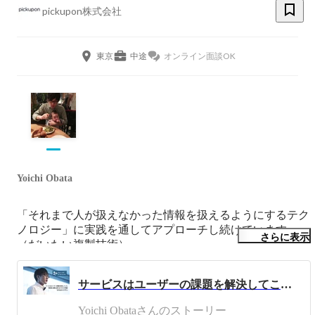
pickupon株式会社
東京
中途
オンライン面談OK
Yoichi Obata
「それまで人が扱えなかった情報を扱えるようにするテク
ノロジー」に実践を通してアプローチし続けています。
さらに表示
（だいたい複製技術）

人と世界の接点・媒介・インターフェースや複製され扱わ
サービスはユーザーの課題を解決してこそ。新技術に挑戦し続けるクラウドIP電話「pickupon ピクポン」｜Meet with Onlab grads vol.11
れるものに興味があります。

また、ユクスキュルと水木しげるに強い影響を受けていま
Yoichi Obataさんのストーリー