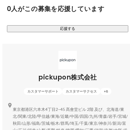
・共有しづらい

0人がこの募集を応援しています
という性質があります。

応援する
つまり顧客との会話は、企業にとって宝の山であるにも関わ
らず、

扱いにくいメディアなのです。

そこで私たちは、

「会話を扱えるようにするプロダクト」を作りました。

pickupon株式会社
私たちが開発しているのは

カスタマーサポート
カスタマーサクセス
+
8
「顧客との会話を、組織の知識に変えるAI」

会話サマリーAI pickupon（ピクポン）です。

東京都港区六本木4丁目2−45 髙會堂ビル 2階 及び、北海道/東
北/関東/北陸/甲信越/東海/近畿/中国/四国/九州/青森/岩手/宮城/
pickuponは

秋田/山形/福島/茨城/栃木/群馬/埼玉/千葉/東京/神奈川/新潟/富