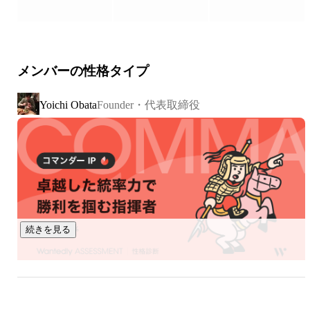
生き物です。

そして人の思考は、多くの場合「会話」として現れます。

メンバーの性格タイプ
しかし企業では、その会話のほとんどが

Founder・代表取締役
Yoichi Obata
・記録されない

・共有されない

・活用されない

まま消えていきます。

つまり、企業にとって最も重要なはずの顧客や現場の声が、

組織の知識になっていません。

続きを見る
発話（会話）は

・残りにくい

・検索できない
