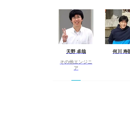
天野 卓哉
何川 寿
その他エンジニ
ア