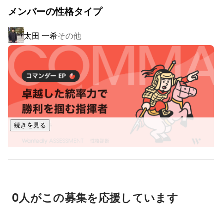
「市場そのものをデザインする会社」です。

　　※REDは運用開始後1ヶ月で広告案件受注

メンバーの性格タイプ
　　※ビリビリは配信開始後半年で10万フォロワー達成

■ 事業内容

　　※最も再生された動画は1,700万回

太田 一希
その他
・インバウンド対策

中国SNSを活用し、訪日中国人をターゲットとしたマーケテ
[語学]

英語：ビジネスレベル

ィング施策を展開しています。

中国語：ビジネスレベル

RED（小紅書）など、中国で影響力の高いSNSを活用し、ク
日本語：ネイティブ

ライアントの施設やサービスを中国市場向けの切り口で発
信。

[趣味]

“行きたくなる理由”をつくり、訪日需要の創出をサポートして
海外旅行：訪れた国は30カ国以上
います。

続きを見る
・越境EC

当社が運営する中国向けEC店舗および、提携ECネットワーク
を通じて商品販売を行っています。

仕入れ、関税・物流、プロモーションまでを一貫してサポー
トし、越境ECをワンストップで支援。

0人がこの募集を応援しています
商品特性に応じた販路開拓も行い、日本ブランドの中国市場
進出を加速させています。
