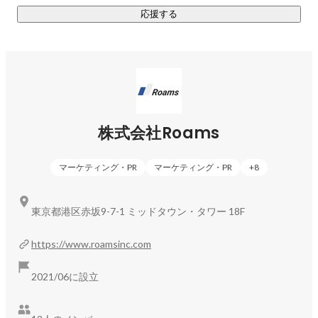
応援する
・中国SNSプロモーション

中国市場における認知拡大・販売促進を目的としたSNSプロ
モーションを実施。

影響力のあるKOLやメディアを活用し、中国SNS内で自然な
口コミを構築。

一過性の広告ではなく、“売れ続ける状態”をつくる設計を行っ
ています。

株式会社Roams
・SNS公式アカウント運用

マーケティング・PR
マーケティング・PR
+
8
中国で展開される各種SNSの公式アカウント開設・運用代行
を行っています。

東京都港区赤坂9-7-1 ミッドタウン・タワー 18F
ブランドの世界観を設計し、継続的な発信を通じてブランデ
ィングと販売促進を両立。

https://www.roamsinc.com
戦略設計から運用、分析改善まで一貫してサポートします。

2021/06に設立
・ライブコマース

日本や日本製商品に関心のある中国ユーザーに向け、ライブ
配信を通じて商品を紹介・販売。
