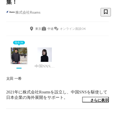
集！
株式会社Roams
東京
中途
オンライン面談OK
指名OK
中国SNS戦略事業部 マネージャー
太田 一希
2021年に株式会社Roamsを設立し、中国SNSを駆使して
日本企業の海外展開をサポート。

さらに表示
[職歴]

新卒で化粧品会社に就職。
