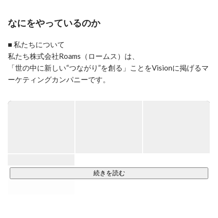
2015年〜 米国ニューヨークで広告の営業

2017年〜 中国北京のPR会社に勤務

なにをやっているのか
2019年　日本に帰国し、海外マーケティング業を個人で
開始

■ 私たちについて

2021年　株式会社Roamsを設立

私たち株式会社Roams（ロームス）は、

「世の中に新しい“つながり”を創る」ことをVisionに掲げるマ
[現在の職務内容]

ーケティングカンパニーです。

■中国越境EC

　→中国EC店舗の販路開拓から仕入れ、プロモーショ
市場の流れを捉え、

ンまで全てワンストップで行う。

ブランドと消費者の出会いをデザインすることが私たちの役
■ライブ販売

　→中国SNSを活用したライブで日本商品を販売。

割です。

■KOL(中国インフルエンサー)を活用したPR

　→KOLの開拓・交渉から、広告案件の手配まで。在
主に中国SNSを起点に、

米クライアントが大半。

企業と消費者、ブランドと文化をつなぎ、

■中国SNSアカウントの運用

単なる情報発信にとどまらない“体験”と“価値”を創造していま
続きを読む
　→企業や有名人、政府案件のアカウント代理運用実績
す。

あり。

■KOL活動 (2020年夏〜)

　→動画作成・配信、及び広告案件のマネジメント。

私たちは、商品を売る会社ではありません。

　　※中国SNS総フォロワー数50万人〜
