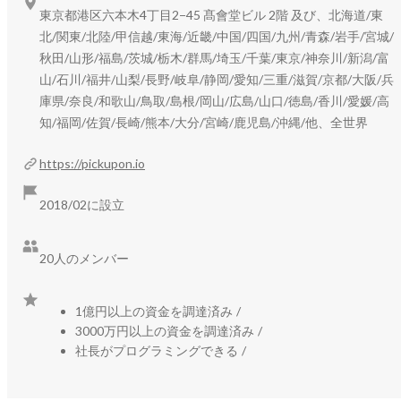
東京都港区六本木4丁目2−45 髙會堂ビル 2階 及び、北海道/東
・電話や商談の会話を解析し

北/関東/北陸/甲信越/東海/近畿/中国/四国/九州/青森/岩手/宮城/
・顧客の課題発言を抽出し

秋田/山形/福島/茨城/栃木/群馬/埼玉/千葉/東京/神奈川/新潟/富
・SFAやチャットツールへ共有します

山/石川/福井/山梨/長野/岐阜/静岡/愛知/三重/滋賀/京都/大阪/兵
庫県/奈良/和歌山/鳥取/島根/岡山/広島/山口/徳島/香川/愛媛/高
これにより、顧客の「こまってる。」を

知/福岡/佐賀/長崎/熊本/大分/宮崎/鹿児島/沖縄/他、全世界
組織の知識に変えることができます。

https://pickupon.io
人が入力する世界から、

会話から情報が生まれる世界へ。

2018/02に設立
私たちは、仕事の情報の流れそのものを変えようとしていま
20人のメンバー
す。

1億円以上の資金を調達済み
/
https://pickupon.io/
3000万円以上の資金を調達済み
/
社長がプログラミングできる
/