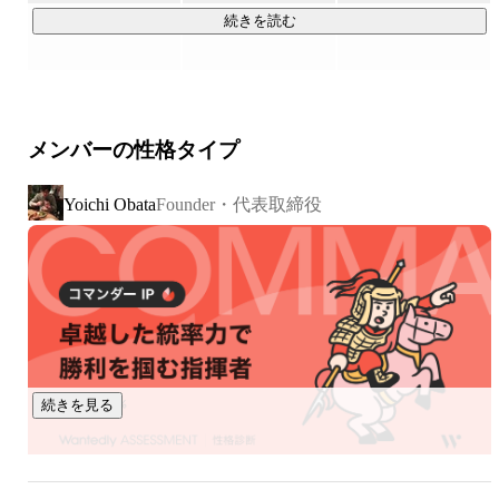
続きを読む
生き物です。

そして人の思考は、多くの場合「会話」として現れます。

メンバーの性格タイプ
しかし企業では、その会話のほとんどが

Founder・代表取締役
Yoichi Obata
・記録されない

・共有されない

・活用されない

まま消えていきます。

つまり、企業にとって最も重要なはずの顧客や現場の声が、

組織の知識になっていません。

続きを見る
発話（会話）は
