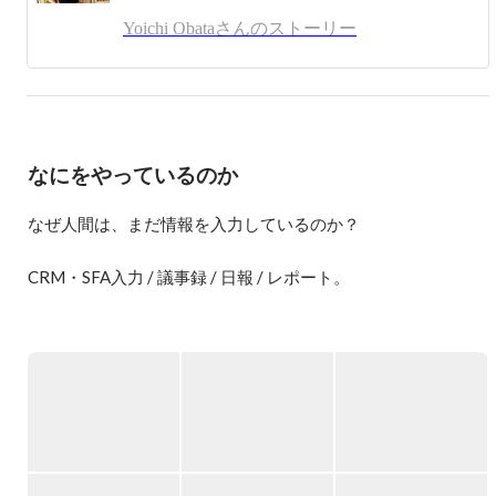
また、ユクスキュルと水木しげるに強い影響を受けていま
Yoichi Obataさんのストーリー
す。

ラジオ取材

https://anchor.fm/miraise/episodes/10--pickupon-eiekai/a-a30hjot
なにをやっているのか
なぜ人間は、まだ情報を入力しているのか？

CRM・SFA入力 / 議事録 / 日報 / レポート。

私たちは毎日、大量の情報を入力しています。

しかし本来、人は「入力する生き物」ではありません。

人は

・行動し

・考え

・話す
