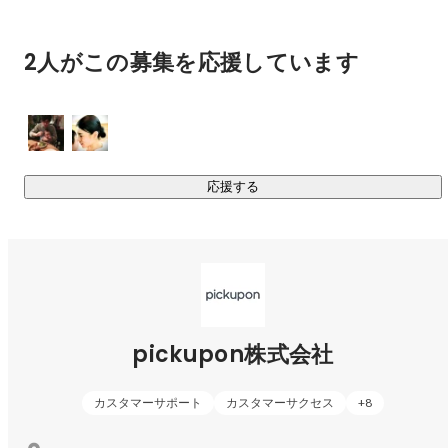
・残りにくい

・検索できない

・共有しづらい

2人がこの募集を応援しています
という性質があります。

つまり顧客との会話は、企業にとって宝の山であるにも関わ
らず、

応援する
扱いにくいメディアなのです。

そこで私たちは、

「会話を扱えるようにするプロダクト」を作りました。

私たちが開発しているのは

pickupon株式会社
「顧客との会話を、組織の知識に変えるAI」

会話サマリーAI pickupon（ピクポン）です。

カスタマーサポート
カスタマーサクセス
+
8
pickuponは
