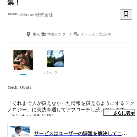
集！
pickupon株式会社
東京
学生インターン
オンライン面談OK
バックオフィス、情報システム、R&D
Yoichi Obata
「それまで人が扱えなかった情報を扱えるようにするテク
ノロジー」に実践を通してアプローチし続けています。
さらに表示
（だいたい複製技術）

人と世界の接点・媒介・インターフェースや複製され扱わ
サービスはユーザーの課題を解決してこそ。新技術に挑戦し続けるクラウドIP電話「pickupon ピクポン」｜Meet with Onlab grads vol.11
れるものに興味があります。
