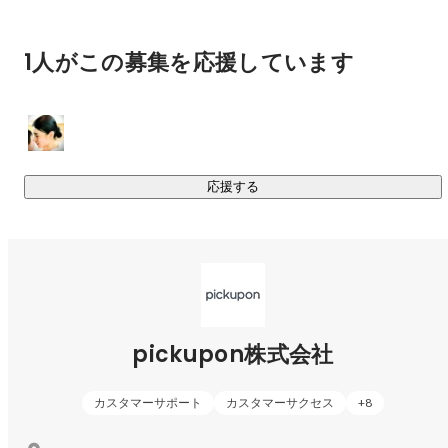
・残りにくい

バックオフィス、情報システム、R&D
sakai kozue
・検索できない

・共有しづらい

1人がこの募集を応援しています
という性質があります。

つまり顧客との会話は、企業にとって宝の山であるにも関わ
らず、

応援する
扱いにくいメディアなのです。

そこで私たちは、

「会話を扱えるようにするプロダクト」を作りました。

私たちが開発しているのは

pickupon株式会社
「顧客との会話を、組織の知識に変えるAI」

会話サマリーAI pickupon（ピクポン）です。

カスタマーサポート
カスタマーサクセス
+
8
pickuponは
