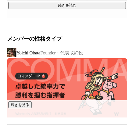
続きを読む
生き物です。

そして人の思考は、多くの場合「会話」として現れます。

メンバーの性格タイプ
しかし企業では、その会話のほとんどが

Founder・代表取締役
Yoichi Obata
・記録されない

・共有されない

・活用されない

まま消えていきます。

つまり、企業にとって最も重要なはずの顧客や現場の声が、

組織の知識になっていません。

続きを見る
発話（会話）は
