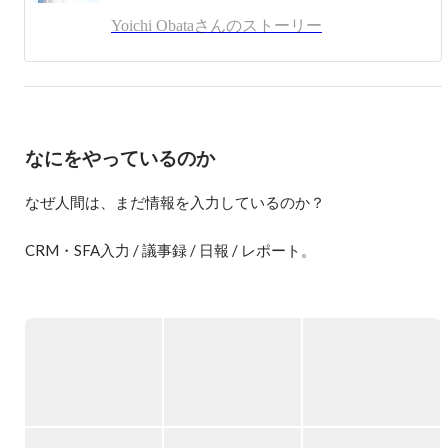
また、ユクスキュルと水木しげるに強い影響を受けていま
Yoichi Obataさんのストーリー
す。

ラジオ取材

https://anchor.fm/miraise/episodes/10--pickupon-eiekai/a-a30hjot
なにをやっているのか
なぜ人間は、まだ情報を入力しているのか？

CRM・SFA入力 / 議事録 / 日報 / レポート。

私たちは毎日、大量の情報を入力しています。

しかし本来、人は「入力する生き物」ではありません。

人は

・行動し

・考え

・話す
