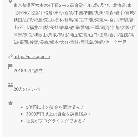
東京都港区六本木4丁目2−45 髙會堂ビル 2階 及び、北海道/東
・電話や商談の会話を解析し

北/関東/北陸/甲信越/東海/近畿/中国/四国/九州/青森/岩手/宮城/
・顧客の課題発言を抽出し

秋田/山形/福島/茨城/栃木/群馬/埼玉/千葉/東京/神奈川/新潟/富
・SFAやチャットツールへ共有します

山/石川/福井/山梨/長野/岐阜/静岡/愛知/三重/滋賀/京都/大阪/兵
庫県/奈良/和歌山/鳥取/島根/岡山/広島/山口/徳島/香川/愛媛/高
これにより、顧客の「こまってる。」を

知/福岡/佐賀/長崎/熊本/大分/宮崎/鹿児島/沖縄/他、全世界
組織の知識に変えることができます。

https://pickupon.io
人が入力する世界から、

会話から情報が生まれる世界へ。

2018/02に設立
私たちは、仕事の情報の流れそのものを変えようとしていま
20人のメンバー
す。

1億円以上の資金を調達済み
/
https://pickupon.io/
3000万円以上の資金を調達済み
/
社長がプログラミングできる
/