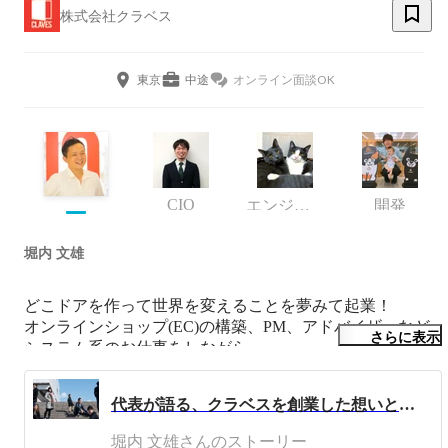
株式会社クラベス
東京
中途
オンライン面談OK
CIO
エンジニア
開発
堀内 文雄
どこドアを作って世界を変えることを夢みて起業！

オンラインショップ(EC)の構築、PM、アドバイザーなど
さらに表示
システム系のお仕事をしながら、

サッカーと子供が大好きな江戸っ子です。
代表が語る、クラベスを創業した想いと皆様へのメッセージ
堀内 文雄さんのストーリー