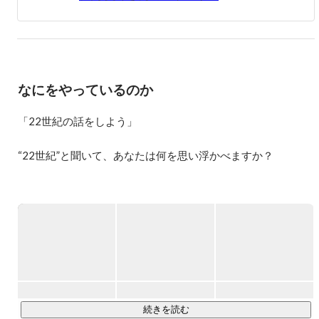
なにをやっているのか
「22世紀の話をしよう」

“22世紀”と聞いて、あなたは何を思い浮かべますか？

青くて丸いフォルムの猫型ロボット

──ドラえもん

を思い浮かべた方も多いのではないでしょうか。

私たちは、100年後の22世紀の未来に続くような、価値ある
ものを生み出したいと考えています。

続きを読む