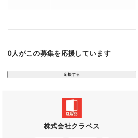
「人間が想像できることは、人間が実現できる」

という考えのもと、新しいものを積極的に生み出し、22世紀
に残るプロダクトをつくっていきます。

「すべての距離をなくす」をミッションに、会員基盤やポイ
ント・会員ランクといった仕組みの土台となるシステムを開
発しています。

0人がこの募集を応援しています
分断されたシステム同士をつなぐ基盤サービスを通じて、お
客様のビジネスを加速させるとともに、オンラインとオフラ
応援する
インの隔たりのないユーザー体験をエンドユーザーへ届けて
います。

案件実績はこちら▷
https://www.claves.co.jp/works/
株式会社クラベス