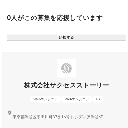
ここでいう「新しいわくわく」とは、既存の枠を超えた価値
や、まだ誰も見たことのない体験を生み出し、誰かの心を動
かすこと。

0人がこの募集を応援しています
ゼロからイチを生み出し、既存の常識を覆す革新をもたらし
ながら、常に未来を見据えた挑戦を続けています。

応援する
私たちが目指すのは、単なる選択肢の提供ではありません。

人々が次の一歩を踏み出したくなるような感動を創出し、時
代の変化を先取りしながら「選ばれ続ける存在」として進化
し続けることです。

この挑戦に終わりはありません。変化を楽しみ、自ら未来を
創り出す仲間を求めています。

株式会社サクセスストーリー
新しいわくわくを共に作り上げ、世界をもっと面白くしたい
――そんな想いを持つあなたと出会える日を、心から楽しみ
Webエンジニア
Webエンジニア
+
8
にしています。

東京都渋谷区宇田川町37番16号 レジディア渋谷6F
＿＿＿＿＿＿

3つの事業
