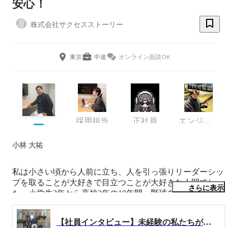
安心！
株式会社サクセスストーリー
東京
中途
オンライン面談OK
採用担当
正社員
エンジニア
小林 大祐
私は小さい頃から人前に立ち、人を引っ張りリーダーシッ
プを取ることが大好きで目立つことが大好きな人間でし
さらに表示
た。小学生3年から高校3年の10年間、野球を行っておりク
ラブチームのキャプテンや学級委員長、生徒会役員と様々
な経験をしてまいりました。

【社員インタビュー】未経験の私たちがサクセスストーリーを選ぶ理由「他には考えられなかった」
※小学生の頃には、王貞治さん主催の世界少年野球大会に