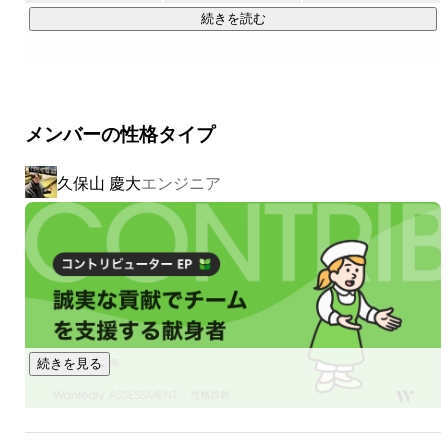
る人々のライフスタイルを豊かに変えていきます。

続きを読む
大学3年の頃に考えた有限な自分自身のこの人生(命)をどの
===============================

ように使いたいのかを考えた時に、社会に影響を与えられ
--Premise--

る人物になりたいと思うようになりました。
私たちの出発点は、ITの力を通じて人々の日常をより豊かで
メンバーの性格タイプ
感動的なものに変えることです。増え続ける「モノ」や「情
報」の中で、本当に価値のあるものとの出会いを創出する。
久保山 慶大
エンジニア
それは単なる技術提供にとどまらず、人々の時間を尊重し、
ライフスタイルをより豊かにするための最適な解決策を提供
することにあります。

限られた時間の中で、何を選び、何を感じるか、その選択を
より良いものに変える。

私たちは、あらゆる人々に「新しいワクワク」を届ける企業
として、このビジョンを大切にし、挑戦し続けます。

===============================

続きを見る
私たちのVisionは、「選択肢を増やし、日常に新しいわくわ
くを届け続ける」という信念に基づいています。
