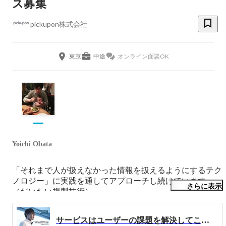
ス募集
pickupon株式会社
東京
中途
オンライン面談OK
Yoichi Obata
「それまで人が扱えなかった情報を扱えるようにするテク
ノロジー」に実践を通してアプローチし続けています。
さらに表示
（だいたい複製技術）

人と世界の接点・媒介・インターフェースや複製され扱わ
サービスはユーザーの課題を解決してこそ。新技術に挑戦し続けるクラウドIP電話「pickupon ピクポン」｜Meet with Onlab grads vol.11
れるものに興味があります。
