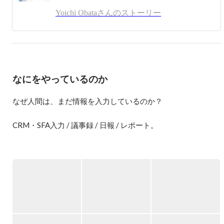
また、ユクスキュルと水木しげるに強い影響を受けていま
Yoichi Obataさんのストーリー
す。

ラジオ取材

https://anchor.fm/miraise/episodes/10--pickupon-eiekai/a-a30hjot
なにをやっているのか
なぜ人間は、まだ情報を入力しているのか？

CRM・SFA入力 / 議事録 / 日報 / レポート。

私たちは毎日、大量の情報を入力しています。

しかし本来、人は「入力する生き物」ではありません。

人は

・行動し

・考え

・話す
