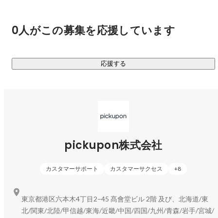
・残りにくい

・検索できない

・共有しづらい

0人がこの募集を応援しています
という性質があります。

応援する
つまり顧客との会話は、企業にとって宝の山であるにも関わ
らず、

扱いにくいメディアなのです。

そこで私たちは、

「会話を扱えるようにするプロダクト」を作りました。

pickupon株式会社
私たちが開発しているのは

カスタマーサポート
カスタマーサクセス
+
8
「顧客との会話を、組織の知識に変えるAI」

会話サマリーAI pickupon（ピクポン）です。

東京都港区六本木4丁目2−45 髙會堂ビル 2階 及び、北海道/東
北/関東/北陸/甲信越/東海/近畿/中国/四国/九州/青森/岩手/宮城/
pickuponは
