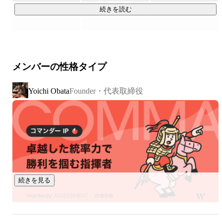
続きを読む
生き物です。

そして人の思考は、多くの場合「会話」として現れます。

メンバーの性格タイプ
しかし企業では、その会話のほとんどが

Founder・代表取締役
Yoichi Obata
・記録されない

・共有されない

・活用されない

まま消えていきます。

つまり、企業にとって最も重要なはずの顧客や現場の声が、

組織の知識になっていません。

続きを見る
発話（会話）は
