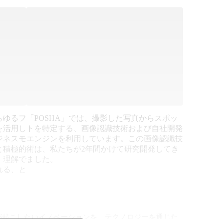
らゆるフ
「POSHA」では、撮影した写真からスポッ
を活用し
トを特定する、画像認識技術および自社開発
ジネスモ
エンジンを利用しています。この画像認識技
と積極的
術は、私たちが2年間かけて研究開発してき
、理解で
ました。
れる、と
が起こしたいイノベーションを、テクノロジーを通じた