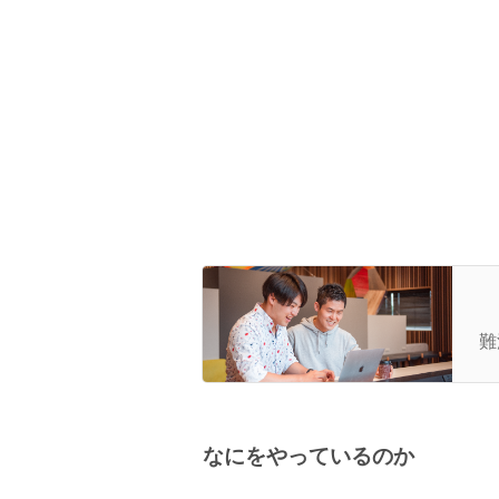
組
っ
難
なにをやっているのか