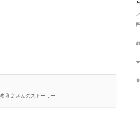
織づくりは1日にしてならず。モノづくりを思い
きり楽しめるエンジニア集団を目指して
波 和之さんのストーリー