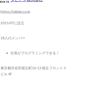
https://tabian.co.jp
2015/07に設立
18人のメンバー
社長がプログラミングできる
/
東京都渋谷区桜丘町16-13 桜丘フロントⅡ
ビル 4F