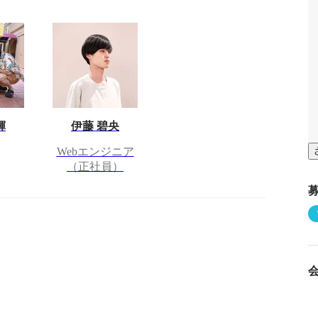
輝
伊藤 碧央
Webエンジニア
（正社員）