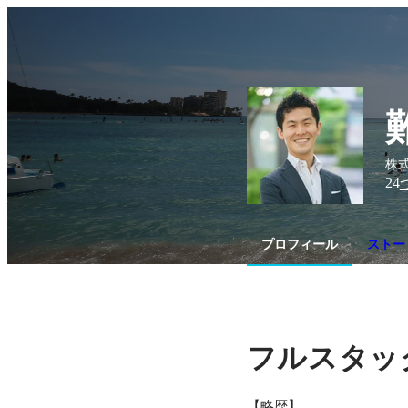
株式
24
プロフィール
ストー
フルスタッ
【略歴】