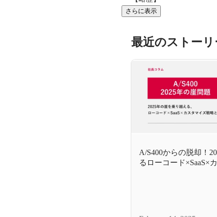
さらに表示
最近のストーリ
A/S400からの脱却！
るローコード×SaaS