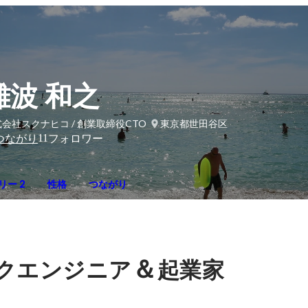
難波 和之
会社スクナヒコ / 創業取締役CTO
東京都世田谷区
11
つながり
フォロワー
リー 2
性格
つながり
＆
クエンジニア
起業家