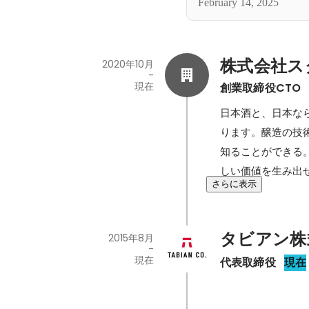
February 14, 2025
株式会社ス
2020年10月
-
現在
創業取締役CTO
日本酒と、日本な
ります。醸造の技
知ることができる
しい価値を生み出
さらに表示
タビアン株
2015年8月
-
現在
代表取締役
現在
ポ写