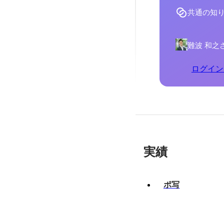
共通の知
難波 和之
ログイン
実績
ポ写