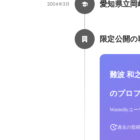
愛知県立岡
2004年3月
限定公開の
難波 和
のプロ
Wantedl
過去の投