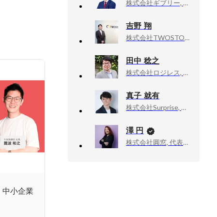
株式会社ギブリー, 取締役
吉野 翔
株式会社TWOSTONE&Sons, 執行役員
田中 稔之
株式会社ロジレス, 取締役
真子 就有
株式会社Surprise, 代表取締役
澤 円
株式会社圓窓, 代表取締役
！中小企業