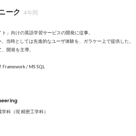
ニーク
4年間
イト」向けの英語学習サービスの開発に従事。

 1.1を使い、当時としては先進的なユーザ体験を、ガラケー上で提供した。

、開発を主導。

NET Framework / MS SQL
neering
成学科（現 精密工学科）