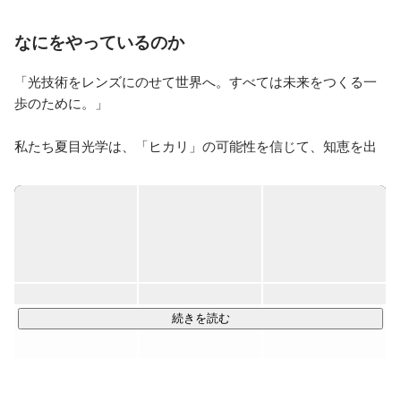
宇宙は光から始まり、世界は光でかわってきました。ま
だまだ無限の可能性を感じますよね。

なにをやっているのか
今は、レンズを通して「ヒカリ」を様々な「カタチ」に
かえて、人々の夢を実現していくことに挑戦していま
「光技術をレンズにのせて世界へ。すべては未来をつくる一
す。

歩のために。」

「すべては未来をつくる一歩のために。」

 夏目光学株式会社は「ヒカリ」を通して、未来づくり
私たち夏目光学は、「ヒカリ」の可能性を信じて、知恵を出
をしていきます。 

し努力と挑戦のカタチとして、光技術の結晶であるレンズを
今のたゆまぬ努力とあくなき挑戦が、未来の人々の幸せ
お客様へ提供しています。

のために。 

そして、そのレンズが世の中の技術を変え、生活を変え、
全ての私たちの行動は、未来をつくる一歩となることを
人々を豊かにし世界を変えていく。

信じて。
私達は、「ヒカリ」にこだわり、未来をつくる一歩のために
その技術を高めていきます。
続きを読む