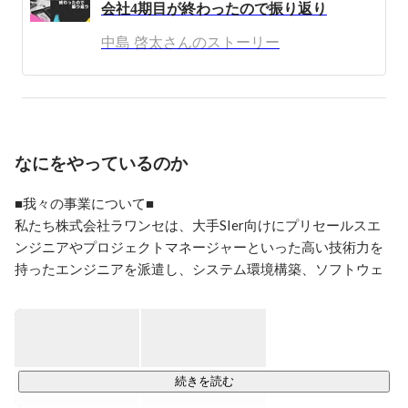
会社4期目が終わったので振り返り
中島 啓太さんのストーリー
なにをやっているのか
■我々の事業について■

私たち株式会社ラワンセは、大手SIer向けにプリセールスエ
ンジニアやプロジェクトマネージャーといった高い技術力を
持ったエンジニアを派遣し、システム環境構築、ソフトウェ
ア開発事業、クラウドサービスに関するコンサルティングな
どを行う会社です。

派遣やSESと聞くと、下請けという立場の弱さやスキルが低い
というイメージを持つ方も少なくないかと思います。

続きを読む