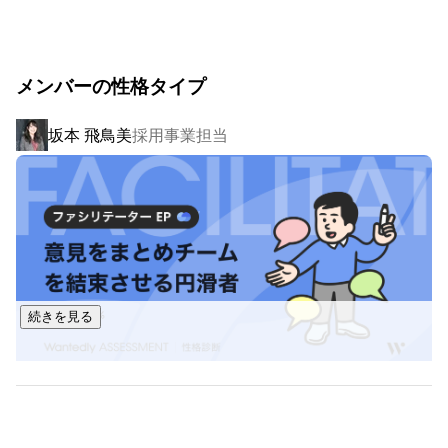
■派遣とSESは何が違うのか？■

契約形態や事業許可の必要有無も違いますが、現場で働くエ
ンジニアの皆さんに一番近い話をしましょう。

メンバーの性格タイプ
最も大きな違いは「派遣は現場の社員と基本的に同じ扱いと
なり、SESは外部のパートナーから来てもらっている方という
扱いになる」ということです。

坂本 飛鳥美
採用事業担当
SESは大手SIerにとってパートナーという立ち位置になるた
め、基本的に構築やテスト・運用保守と行ったフェーズを依
頼されることが多く、上流工程の技術を身に付けられる機会
は皆さんが想像している通り少ないのが実状です。

しかし、派遣であれば現場の社員と同じ扱いとなるため構築
や運用保守はもちろん、要件定義や基本設計などの上流工程
続きを見る
のフェーズを担当することが可能になります。

また、SESで来ているエンジニアは同じフロアで仕事していよ
うとも、あくまでも外部のパートナー扱いなので現場サイド
で教育や研修の機会を与えることは基本的にありません。

逆に派遣だと現場の社員として扱われるので、大手SIerでは