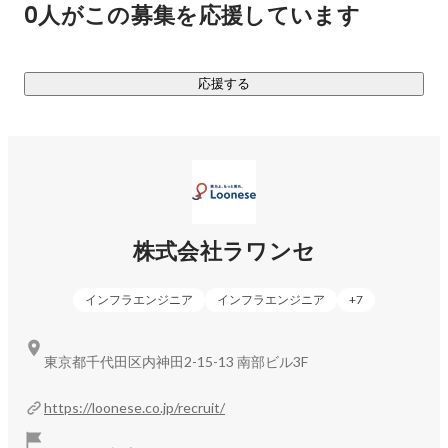
0人がこの募集を応援しています
派遣社員も研修の受講対象としてくれるところが多くありま
す。

応援する
弊社の取引先の例を挙げると、AWS社やMicrosoft社やCisco
社といった超大手の外資ベンダーはSIer向けに製品セミナー
やハンズオン、勉強会といったものを積極的に開催していま
す。(なぜなら自社製品をSIerの人に売って欲しいから)

こういった勉強会にはSIerで働く正社員・派遣社員が対象と
なっており、SESで就業しているエンジニアは対象外となって
います。

株式会社ラワンセ
更には自社の方でプロジェクトマネジメントの勘所や、見積
りやシステムのグランドデザインを考える上でのポイントと
インフラエンジニア
インフラエンジニア
+
7
言った勉強会を行うことでエンジニアが現場で活躍するため
のスキルセットを最大効率で身に付けられると考えていま
す。

東京都千代田区内神田2-15-13 南部ビル3F
■ラワンセの優位性■

https://loonese.co.jp/recruit/
一般的なSES企業では全社員の50%以上は構築/テスト/運用/