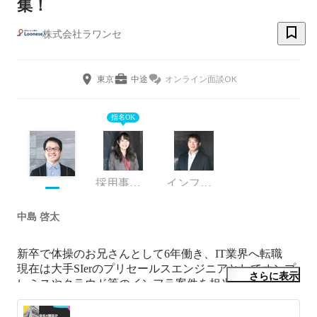
集！
株式会社ラワンセ
東京
中途
オンライン面談OK
指名OK
採用事業担当
インフラエンジニア
中島 啓太
新卒で体操のお兄さんとして6年働き、IT業界へ転職

現在は大手SIerのプリセールスエンジニアとしてオンプ
さらに表示
レミスやクラウド等のインフラ案件を担当
