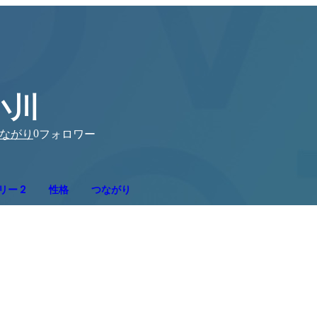
小川
0
ながり
フォロワー
リー 2
性格
つながり