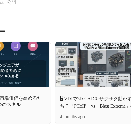
みに公開
ー
市場価値を高めるた
🖥️ VDIで3D CADをサクサク動
つのスキル
ち？「PCoIP」vs「Blast Extrem
較！
4 months ago