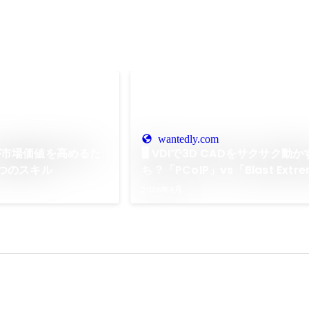
wantedly.com
が市場価値を高めるた
🖥️ VDIで3D CADをサクサク
つのスキル
ち？「PCoIP」vs「Blast Ext
比較！
2026年4月