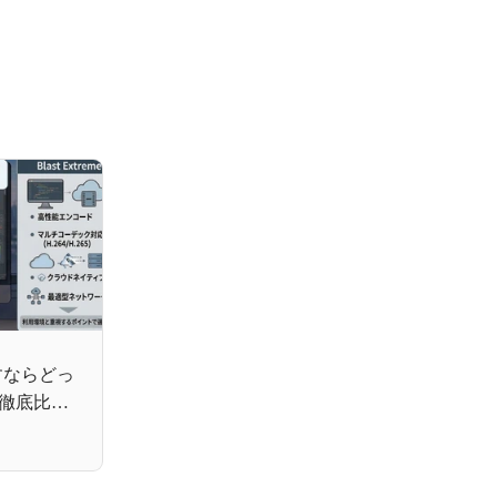
かすならどっ
e」徹底比