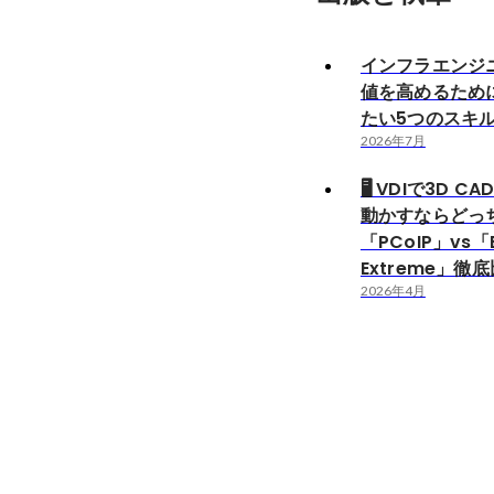
インフラエンジ
値を高めるため
たい5つのスキ
2026年7月
🖥️ VDIで3D 
動かすならどっ
「PCoIP」vs「B
Extreme」徹
2026年4月