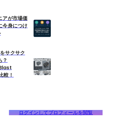
ニアが市場価
に今身につけ
ル
CADをサクサク
ち？
last
底比較！
ログインしてプロフィールを閲覧