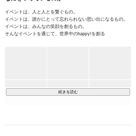
イベントは、人と人とを繋ぐもの。 

イベントは、誰かにとって忘れられない思い出になるもの。 

イベントは、みんなの笑顔を創るもの。

そんなイベントを通じて、世界中のhappy!を創る 

それが、「ハッピークリエイト業」のイベント21です！

イベント21では、年間41,000件以上のイベント主催者様から
のお問い合わせをいただきます。 

そのイベントの内容は多岐に渡ります。 自分が携わってみた
いと思っていたあんなイベント、こんなイベントが沢山舞い
込んできます。そんな時、「このイベントやってみたい！」
と言える文化、そして、「じゃあやってみよう！」と言って
続きを読む
くれる文化があり、 日々挑戦できる環境です。