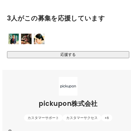
・残りにくい

・検索できない

・共有しづらい

3人がこの募集を応援しています
という性質があります。

つまり顧客との会話は、企業にとって宝の山であるにも関わ
らず、

応援する
扱いにくいメディアなのです。

そこで私たちは、

「会話を扱えるようにするプロダクト」を作りました。

私たちが開発しているのは

pickupon株式会社
「顧客との会話を、組織の知識に変えるAI」

会話サマリーAI pickupon（ピクポン）です。

カスタマーサポート
カスタマーサクセス
+
8
pickuponは
