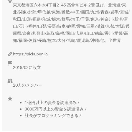
東京都港区六本木4丁目2−45 髙會堂ビル 2階 及び、北海道/東
・電話や商談の会話を解析し

北/関東/北陸/甲信越/東海/近畿/中国/四国/九州/青森/岩手/宮城/
・顧客の課題発言を抽出し

秋田/山形/福島/茨城/栃木/群馬/埼玉/千葉/東京/神奈川/新潟/富
・SFAやチャットツールへ共有します

山/石川/福井/山梨/長野/岐阜/静岡/愛知/三重/滋賀/京都/大阪/兵
庫県/奈良/和歌山/鳥取/島根/岡山/広島/山口/徳島/香川/愛媛/高
これにより、顧客の「こまってる。」を

知/福岡/佐賀/長崎/熊本/大分/宮崎/鹿児島/沖縄/他、全世界
組織の知識に変えることができます。

https://pickupon.io
人が入力する世界から、

会話から情報が生まれる世界へ。

2018/02に設立
私たちは、仕事の情報の流れそのものを変えようとしていま
20人のメンバー
す。

1億円以上の資金を調達済み
/
https://pickupon.io/
3000万円以上の資金を調達済み
/
社長がプログラミングできる
/