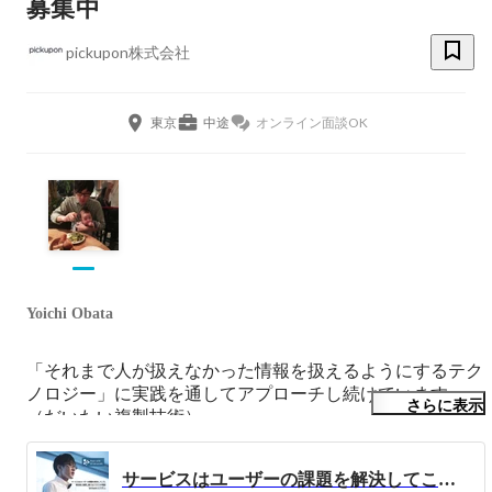
募集中
pickupon株式会社
東京
中途
オンライン面談OK
Yoichi Obata
「それまで人が扱えなかった情報を扱えるようにするテク
ノロジー」に実践を通してアプローチし続けています。
さらに表示
（だいたい複製技術）

人と世界の接点・媒介・インターフェースや複製され扱わ
サービスはユーザーの課題を解決してこそ。新技術に挑戦し続けるクラウドIP電話「pickupon ピクポン」｜Meet with Onlab grads vol.11
れるものに興味があります。
