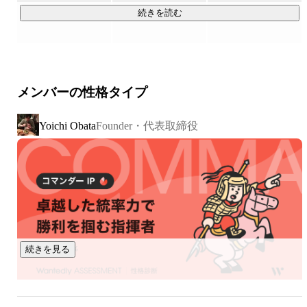
続きを読む
生き物です。

そして人の思考は、多くの場合「会話」として現れます。

メンバーの性格タイプ
しかし企業では、その会話のほとんどが

Founder・代表取締役
Yoichi Obata
・記録されない

・共有されない

・活用されない

まま消えていきます。

つまり、企業にとって最も重要なはずの顧客や現場の声が、

組織の知識になっていません。

続きを見る
発話（会話）は
