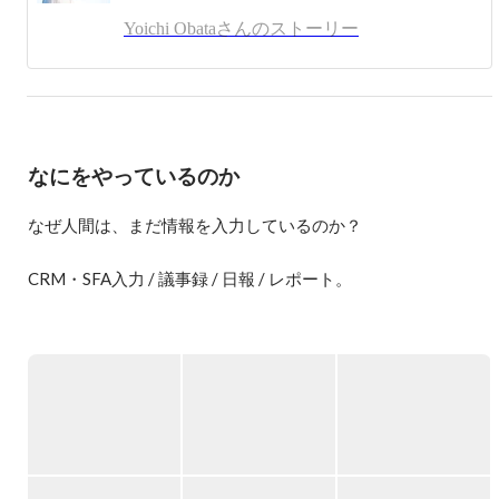
また、ユクスキュルと水木しげるに強い影響を受けていま
Yoichi Obataさんのストーリー
す。

ラジオ取材

https://anchor.fm/miraise/episodes/10--pickupon-eiekai/a-a30hjot
なにをやっているのか
なぜ人間は、まだ情報を入力しているのか？

CRM・SFA入力 / 議事録 / 日報 / レポート。

私たちは毎日、大量の情報を入力しています。

しかし本来、人は「入力する生き物」ではありません。

人は

・行動し

・考え

・話す
