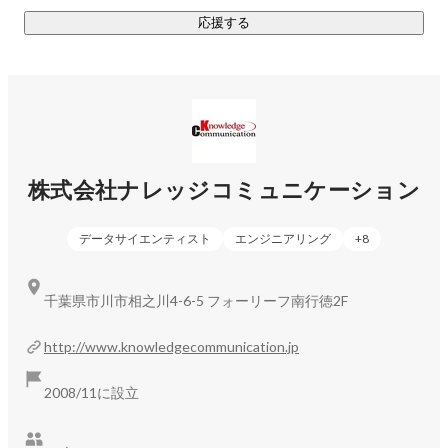
プログラミングやクラウドの経験が浅くても大丈夫です。
応援する
Python、SQL、クラウド、生成AI、データ活用の知識を、実
際のプロジェクトを通じて身につけながら、AIエンジニアと
して成長できます。

2）お客様のAI・データ活用の課題に、技術で提案するシゴト

生成AIを業務で活用するためには、AIモデルを使うだけでは
不十分です。

株式会社ナレッジコミュニケーション
社内データをどう整理するか、どの情報にアクセスできるよ
うにするか、回答精度をどう評価するか、現場で使い続ける
データサイエンティスト
エンジニアリング
+
8
ためにどう改善するか。そこまで考えて、はじめてAIは業務
の力になります。

千葉県市川市相之川4-6-5 フォーリーフ南行徳2F
この仕事では、お客様の「AIを使いたいが、何から始めれば
いいかわからない」「データが散在していて活用できない」
http://www.knowledgecommunication.jp
「PoCで止まってしまう」といった課題に対し、技術的な解
決策を提案します。

2008/11に設立
Databricks、Microsoft Fabric、Azure OpenAI Service、