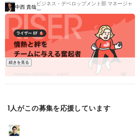
ビジネス・デベロップメント部 マネージャ
ナレッジコミュニケーションは、生成AIやクラウドを「試し
中西 貴哉
ー
て終わり」ではなく、企業の業務で本当に使える仕組みとし
て実装する会社です。

お客様の業務課題をヒアリングし、AWS、Microsoft Azure、
Google Cloud、Databricksなどのクラウド・データ基盤、
Azure OpenAI Service、Amazon Bedrock、Microsoft AI 
Foundry、Copilot Studioなどの生成AI技術を組み合わせなが
続きを見る
ら、AIアプリケーション、社内FAQチャットボット、RAG、
AIエージェント、クラウド基盤、業務システム連携をチーム
でつくっていきます。

入社後は、設計・開発だけでなく、要件整理、プロトタイプ
開発、検証、本番導入、運用改善まで、AIを企業に届ける一
1人がこの募集を応援しています
連の流れに関わることができます。

「AIを学ぶ」だけでなく、AIでお客様の仕事を変える経験を
積めることが、この仕事の面白さです。
