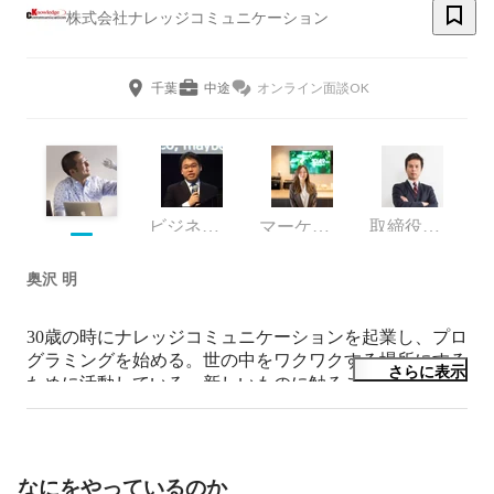
株式会社ナレッジコミュニケーション
千葉
中途
オンライン面談OK
ビジネス・デベロップメント部 マネージャー
マーケティング
取締役副社長COO
奥沢 明
30歳の時にナレッジコミュニケーションを起業し、プロ
グラミングを始める。世の中をワクワクする場所にする
さらに表示
ために活動している。新しいものに触ること、新しいこ
とにチャレンジすることが好きで、最近のお気に入りは
JBL SoundGear（ウェアラブル ネックスピーカー）、
OSMO Pocket、ラジコンボート、指向性スピーカー。

なにをやっているのか