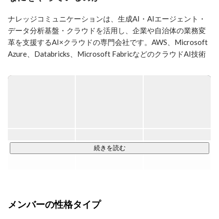
2016年から熊本に移住し、新しい拠点と新しいチームを
立ち上げている。

ナレッジコミュニケーションは、生成AI・AIエージェント・
○地域の事例でAI活用を推進する目的の熊本AIコミュニ
データ分析基盤・クラウドを活用し、企業や自治体の業務変
ティ

https://project.nikkeibp.co.jp/atclmono/business/012500014/

革を支援するAI×クラウドの専門会社です。AWS、Microsoft 
○地方創生を目指し、地域社会の健全な発展を目的と
Azure、Databricks、Microsoft FabricなどのクラウドAI技術
し、地域コミュニティブランドの手法を用いて地域活性
を使い、コンサルティングから設計、開発、運用改善まで一
化の様々な活動を行うSCBラボに参画

気通貫で支援しています。

https://scblab.jp/

三菱UFJ銀行主催Fintechアクセラレーター（現デジタル
生成AIは、今まさに企業の働き方やシステム開発のあり方を
アクセラレーター）第１期生。

変えています。私たちはその最前線で、法人向けAIチャット
○「目指したのは、多様性の中での協働　ナレッジコミ
ボット、AIエージェント構築、RAG、データ基盤、AIセキュ
ュニケーションと三菱東京UFJ銀行が語るプロダクト開
リティ、クラウド運用自動化などを実案件として提供してい
発の舞台裏」

ます。チームでプロジェクトを進めているため、若手でも早
続きを読む
https://innovation.mufg.jp/detail/id=57
い段階から設計・実装・提案に関わることができます。

--- 具体的な業務内容として以下の3点に携わって頂くことに
なります。

メンバーの性格タイプ
1）生成AI・クラウドを、企業の現場に実装するシゴト
