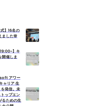
社式】16名の
ました🌸
19:00~】キ
を開催しま
osoft アワー
キャリア 生
」 を発信。未
らトップエン
がるための生