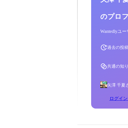
のプロ
Wantedl
過去の投
共通の知
矢澤 千夏
ログイン