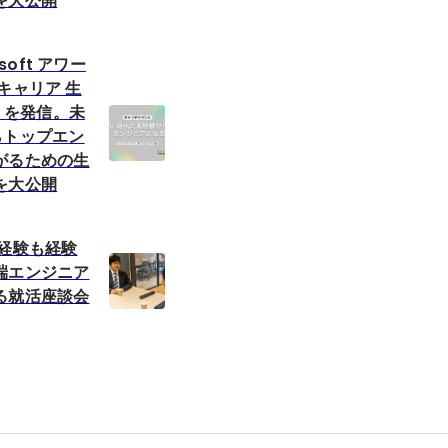
を大公開
osoft アワー
キャリア 生
」 を発信。未
らトップエン
がるための生
を大公開
未経験も経験
端エンジニア
る就活座談会