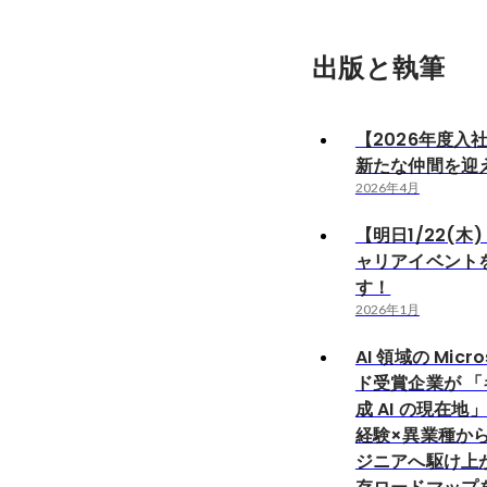
出版と執筆
【2026年度入
新たな仲間を迎え
2026年4月
【明日1/22(木) 
ャリアイベント
す！
2026年1月
AI 領域の Micr
ド受賞企業が 「
成 AI の現在地
経験×異業種か
ジニアへ駆け上