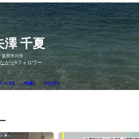
矢澤 千夏
千葉県市川市
6
ながり
フォロワー
リー 34
性格
つながり
ー