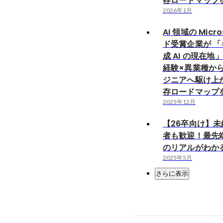
存ロードマップ
2026年1月
AI 領域の Micr
ド受賞企業が 「
成 AI の現在地
経験×異業種か
ジニアへ駆け上
存ロードマップ
2025年12月
【26卒向け】
者も歓迎！最先
のリアルがわか
2025年5月
さらに表示