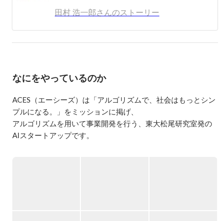
はもっとシンプルになる」というビジョンを掲げACESを
田村 浩一郎さんのストーリー
創業。アカデミアと事業の接合を意識し、会社を経営しな
がら自らも博士号を3年で取得した。AIアルゴリズムを前
提にした働き方・産業はどのような姿かという問いを立
て、AIの社会実装を率いる。
なにをやっているのか
ACES（エーシーズ）は「アルゴリズムで、社会はもっとシン
プルになる。」をミッションに掲げ、

アルゴリズムを用いて事業開発を行う、東大松尾研究室発の
AIスタートアップです。

アカデミアにおける知見を活用し、ヒトが関わる様々なリア
ル産業のビジネスシーンをデジタル定量化することで、「複
雑・非効率・非合理」がないシンプルで皆がいきいきと生き
られる社会を実現していきます。

現在は、主に2つの事業を展開しています。
