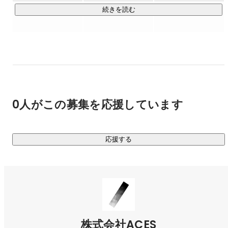
続きを読む
【 DXパートナーサービス 】

保険、自動車、建設、製造業、小売店舗など、さまざまなリ
アル産業の場において、

社内で開発を進めるAIアルゴリズムやシステムの開発を行
い、クライアント企業のDXや新規事業立ち上げを共同で遂行
します。

0人がこの募集を応援しています
【 AIソフトウェアサービス 】

2022年4月にブラックボックス化しがちな商談や会議内容を
可視化し、営業組織の強化を支援する営業DX×AI 
応援する
SaaS「ACES Meet」を正式リリースいたしました。

・商談の内容や温度感を自動で共有・解析できる営業クラウ
ド「ACES Meet」

LP：
https://meet.acesinc.co.jp/
株式会社ACES