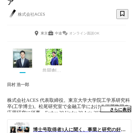
ア
株式会社ACES
東京
中途
オンライン面談OK
共同創業者 / プロジェクトマネージャー
田村 浩一郎
株式会社ACES 代表取締役。東京大学大学院工学系研究科
卒(工学博士)。松尾研究室で金融工学における深層学習の
さらに表示
応用研究に従事。Forbes 30 Under 30 Asia 2022 Enterprise 
Technology部門に選出。GCI講座優秀賞、DL応用講座最優
秀賞、トヨタ・ドワンゴ高度人工知能人材奨学金などDL
博士号取得者3人に聞く、事業と研究の好循環を生み出すには？
に関わる様々な賞を受賞。2017年、「アルゴリズムで社会