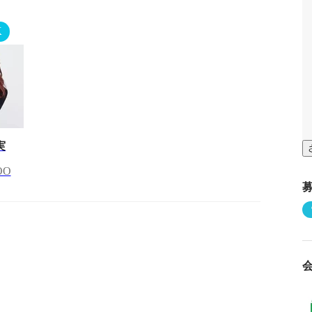
K
実
OO