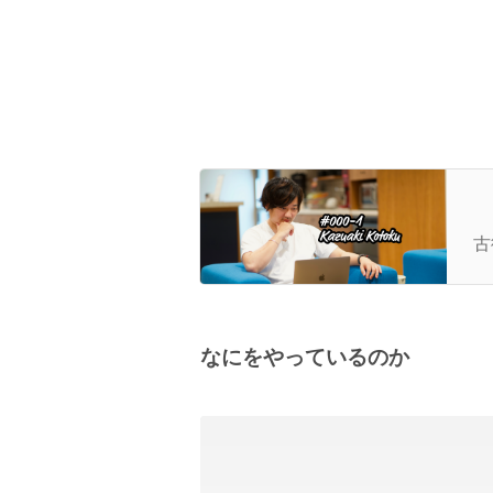
上
も
古
vo
なにをやっているのか