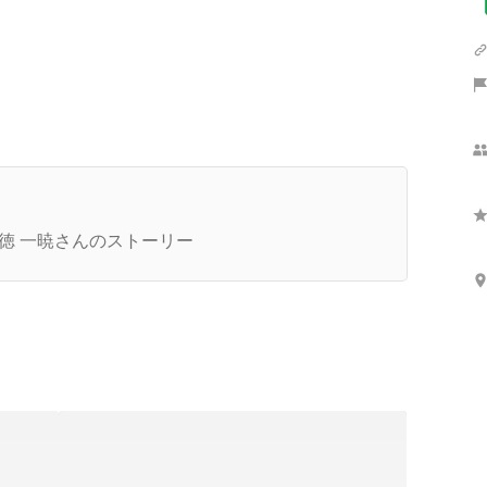
さらに表示
手くいかなくて当たりまえ。体を椅子に縛ってで
、出来るまでやるだけ。《LOGZ創業ストーリー
徳 一暁さんのストーリー
l.0》