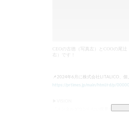
CEOの古徳（写真左）とCOOの尾辻
右）です！
https://prtimes.jp/main/html/rd/p/00
▶VISION

『メンタルダウンしない世界を創る』

▶MISSION
