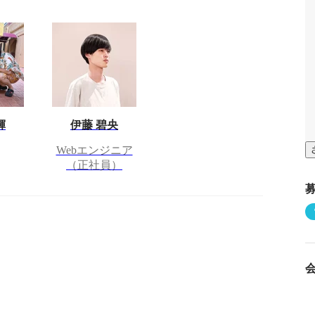
輝
伊藤 碧央
Webエンジニア
（正社員）