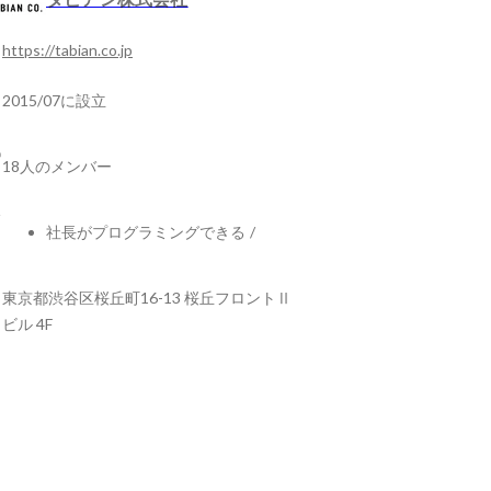
https://tabian.co.jp
2015/07に設立
18人のメンバー
社長がプログラミングできる
/
東京都渋谷区桜丘町16-13 桜丘フロントⅡ
ビル 4F