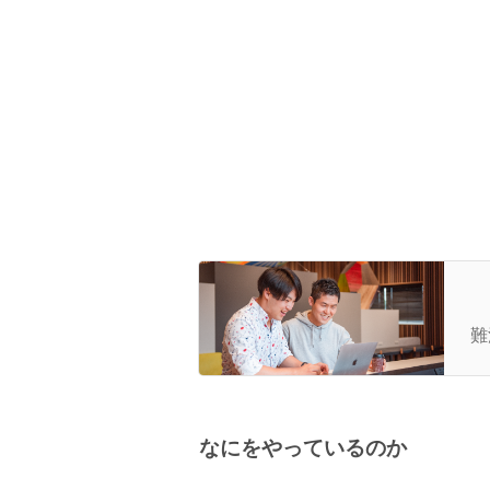
組
っ
難
なにをやっているのか