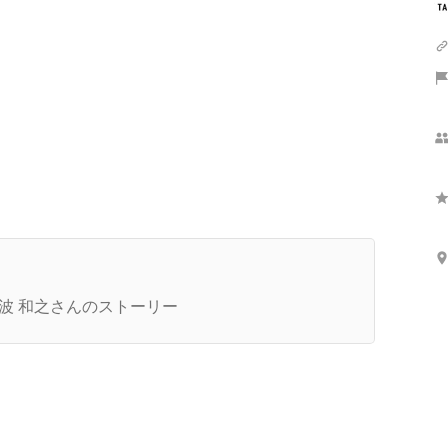
織づくりは1日にしてならず。モノづくりを思い
きり楽しめるエンジニア集団を目指して
波 和之さんのストーリー