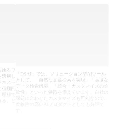
らゆるフ
「DSAI」では、ソリューション型AIツール
を活用し
として、「自然な文章検索を実現」「高度な
ジネスモ
データ検索機能」「統合・カスタマイズの柔
と積極的
軟性」といった特徴を備えています。自社の
、理解で
課題に合わせたカスタマイズも可能なので、
れる、と
柔軟性の高いAIプロダクトとしても好評で
す。