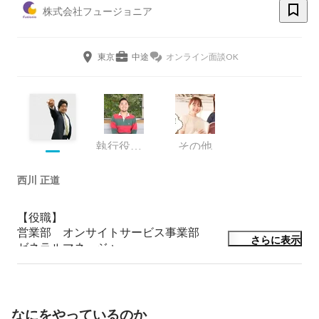
株式会社フュージョニア
東京
中途
オンライン面談OK
執行役員 兼 IXISCREATE(株)代表取締役
その他
西川 正道
【役職】

営業部　オンサイトサービス事業部

さらに表示
ゼネラルマネージャー

【経歴】

慶應義塾大学 卒業。

大和証券株式会社に入社し、営業職として勤務。その
後、会計事務所での税務/ 経営コンサルティングを経験
なにをやっているのか