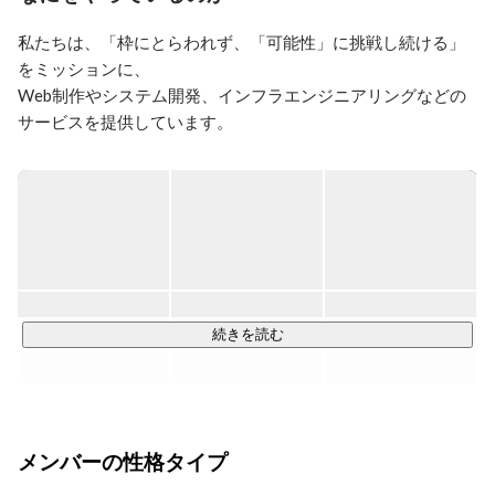
し、2013年12月より弊社へ入社。2014年5月より、 オン
サイトサービス事業部長と営業部長を兼任（現ゼネラル
私たちは、「枠にとらわれず、「可能性」に挑戦し続ける」
マネージャー職）。

をミッションに、

【実績】

Web制作やシステム開発、インフラエンジニアリングなどの
オンサイトサービス事業部の営業兼マネージャーとし
て、チームメンバーを率 い、入社以来3期連続売上
サービスを提供しています。

150%アップを達成。エンジニア75名、営業及びコンサ 
ルタント9名の事業部を抱え、更なる成長と新規事業分
現在160名以上の社員のうち8割以上がエンジニアやデザイナ
ー。

クライアントは直取引も多く、大手携帯キャリアからITサー
ビスを手がける有名企業まで様々です。

この19年で土台が固まり、今後は更なる成長と発展の時期を
迎えています。
続きを読む
メンバーの性格タイプ