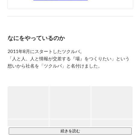
なにをやっているのか
2011年8月にスタートしたツクルバ。

「人と人、人と情報が交差する『場』をつくりたい」という
想いから社名を「ツクルバ」と名付けました。

「場の発明を通じて欲しい未来をつくる」というミッション
のもと、デザイン・ビジネス・テクノロジーをかけあわせた
場のデザインを行っています。

主な事業として、中古・リノベーション 住宅の流通プラット
フォーム「cowcamo（カウカモ ）」企画・開発・運営、カウ
カモエージェントサービス事業をおこなっております。
続きを読む