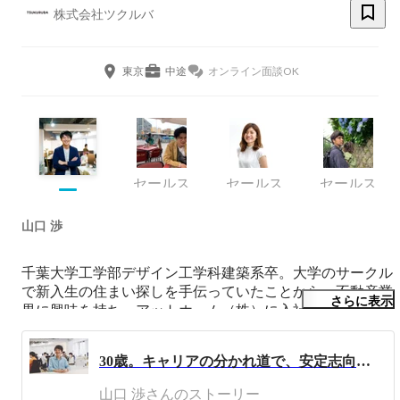
株式会社ツクルバ
東京
中途
オンライン面談OK
セールス
セールス
セールス
山口 渉
千葉大学工学部デザイン工学科建築系卒。大学のサークル
で新入生の住まい探しを手伝っていたことから、不動産業
さらに表示
界に興味を持ち、アットホーム（株）に入社。法人営業と
サービス企画の両方を経験し、リノベーションの領域に特
化した仕事をしたいと思い、（株）ツクルバにjoin。
30歳。キャリアの分かれ道で、安定志向の僕がベンチャーに飛び込んだ理由と、その後。
山口 渉さんのストーリー