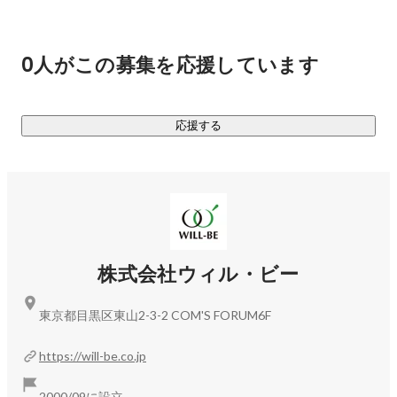
考えています。業務効率化とお客様との長期的な関係構築を
サポートするための業務システムの開発にも取り組んでいま
す。 

0人がこの募集を応援しています
今後も、お客様のニーズに応えられる新サービスや、業界
の“当たり前”を覆す革新的なビジネスモデルをどんどん創出し
応援する
ていきます。
株式会社ウィル・ビー
東京都目黒区東山2-3-2 COM'S FORUM6F
https://will-be.co.jp
2000/09に設立