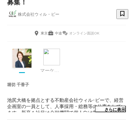
募集！
株式会社ウィル・ビー
東京
中途
オンライン面談OK
マーケティング
堀切 千香子
池尻大橋を拠点とする不動産会社ウィル･ビーで、経営
企画室の一員として、人事採用・総務等の仕事をしてい
さらに表示
ます。新卒１社目は金融機関で個人向け営業をしてお
り、2016年10月に業界・職種未経験でウィル･ビーに入
社しました。

組織の新たな価値を創造し、従業員が生き生きと働くこ