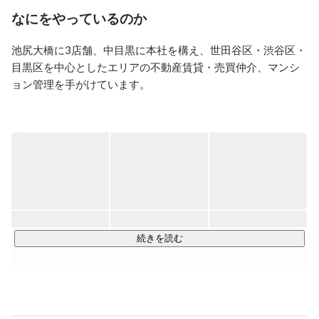
とのできる強い組織にしていくべく、日々奮闘していま
なにをやっているのか
す。

池尻大橋に3店舗、中目黒に本社を構え、世田谷区・渋谷区・
人生何が起こるかわからないけれど、今考えられるベス
目黒区を中心としたエリアの不動産賃貸・売買仲介、マンシ
トな選択をしていきたい。やりたいことに正直に、でき
ないと諦めずに、大好きで大切な人たちとワクワクしな
ョン管理を手がけています。

がら生きていきたい。当たり前だけど意外と難しい、そ
んな生き方を実現していきたいと思っています。
都心に近く便利である上に緑豊かで落ち着いた環境であるこ
のエリアに社員の多くが暮らしているのですが、自分たちが
この街での暮らしを楽しんでいるからこそ、お客様に対して
ベストなご提案ができると自負しています。

創業当初は賃貸仲介業から始まり、お客様のライフステージ
に合ったご提案をワンストップでご提供するべく方向転換。
現在は、一人の営業担当が賃貸・売買どちらの側面からもご
続きを読む
提案をする「ハイブリッド仲介」に力を入れています。

戦後から続く不動産業界は、良くも悪くも旧態依然とした古
い業界。 そのあり方を私たちは“変えていく側”に回りたいと