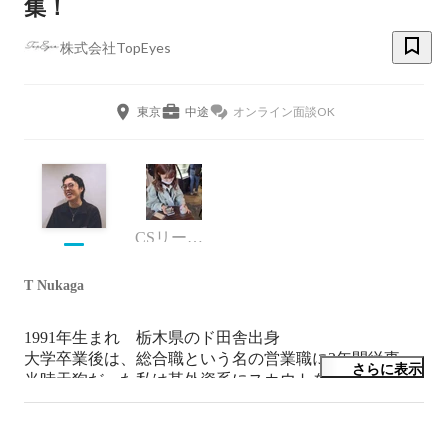
集！
株式会社TopEyes
東京
中途
オンライン面談OK
CSリーダー/マーケティング
T Nukaga
1991年生まれ　栃木県のド田舎出身

大学卒業後は、総合職という名の営業職に3年間従事。

さらに表示
当時天狗だった私は某外資系にスカウトを受け転職。

たった1年で挫折し、元々興味のあったマーケティング
にキャリアチェンジを決意！

その後、ゲームやリアルイベントのマーケを経験し、3