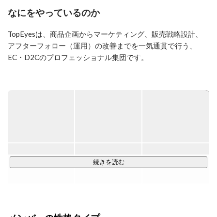
年前から通販マーケにどっぷり浸かってます！

なにをやっているのか
チーム全員がマーケ未経験からのスタート。

TopEyesは、商品企画からマーケティング、販売戦略設計、

コモディティ化が進む今、画期的なアイディアなんてな
アフターフォロー（運用）の改善までを一気通貫で行う、

かなかありません。

「できない理由を探すより、やってみればいい」

EC・D2Cのプロフェッショナル集団です。

「できないんじゃない、やってないだけ」

やり切ろうとした先に、新たな切り口や別の捉え方でア
企画・広告・CRM・CSなど、

プローチができて、成功事例が生まれる。

売上と顧客体験をつくる一連の工程を

脳に汗をかいて、一流のチームを作りたいです！
横断して推進する会社です。

私たちがめざすのは

国内企業の上位1%といわれる

「年商100億円」。

続きを読む
売上の拡大は

それだけ多くのお客さまに価値を提供し、

社会に貢献できている証拠です。
