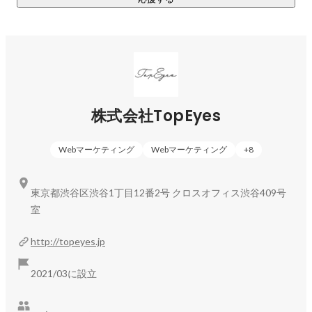
・台湾で人気沸騰中の酵素ドリンク

※ほかにも、毎年新商品をリリースしており、医薬品やフェム
ケアの開発を進めています。
株式会社TopEyes
Webマーケティング
Webマーケティング
+
8
東京都渋谷区渋谷1丁目12番2号 クロスオフィス渋谷409号
室
http://topeyes.jp
2021/03に設立