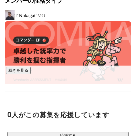
メンバーの性格タイプ
私たちはこれからも「売れる」仕組みを作りつづけ、

世の中に価値を与えつづけます。

T Nukaga
CMO
▍圧倒的なスピードで急成長中！

・2022年：年商10億円

・2023年：年商35億円

・2024年：年商50億円

・2025年：年商75億円

・2026年：年商100億円達成へ

続きを見る
1人当たり2億円以上の売上を創出している会社です！

属人的な気合ではなく、再現性あるマーケ・運用の仕組みで
成長してきました。

あんどう さき
CSリーダー/マーケティング
▍手がけてきた商品

・購入者20万人以上、累計150万個出荷を誇るタレントプロ
0人がこの募集を応援しています
デュース商品

・入社3ヶ月の社員が企画！発売初月で新規ユーザー1万人獲
得した活力サプリ

応援する