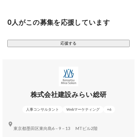
私たちの目指す姿は、100年以上にわたり、お客様の信頼に
応え、変わらぬ価値を提供し続けることです。

0人がこの募集を応援しています
◆VALUE◆

・For Customers

　普通じゃ物足りない、常に「参った」を実現せよ

応援する
・For Team

　１動いて、１００巻き込め

・For Stance

　凡事徹底、細部に神を宿らせよ

　三角形の２辺は一辺よりも短い

　評論家ではなく、実行者であれ

株式会社建設みらい総研
◆SERVICE◆

人事コンサルタント
Webマーケティング
+
6
▶人材紹介事業

建設業界でNo.1エージェント企業を目指し、業界特化型の人
東京都墨田区東向島6－9－13 MTビル2階
材紹介事業を行っております。人手が欲しい企業様と転職し