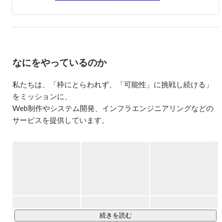
なにをやっているのか
私たちは、「枠にとらわれず、「可能性」に挑戦し続ける」
をミッションに、

Web制作やシステム開発、インフラエンジニアリングなどの
サービスを提供しています。

現在160名以上の社員のうち8割以上がエンジニアやデザイナ
ー。

クライアントは直取引も多く、大手携帯キャリアからITサー
ビスを手がける有名企業まで様々です。

この19年で土台が固まり、今後は更なる成長と発展の時期を
迎えています。
続きを読む