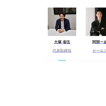
大塚 省伍
阿部一
代表取締役
セール