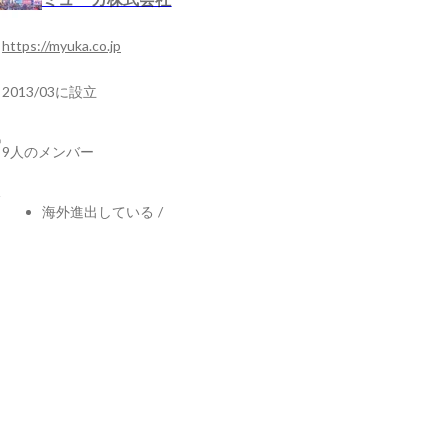
https://myuka.co.jp
2013/03に設立
9人のメンバー
海外進出している
/