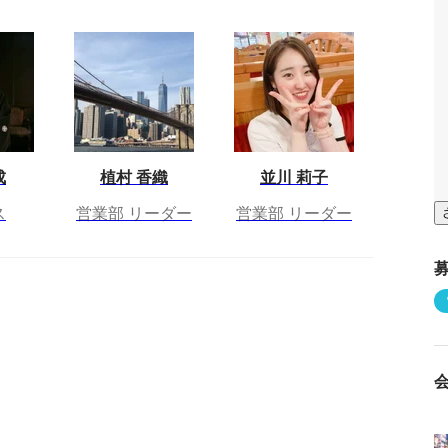
成
植村 香織
並川 莉子
ス
営業部 リーダー
営業部 リーダー