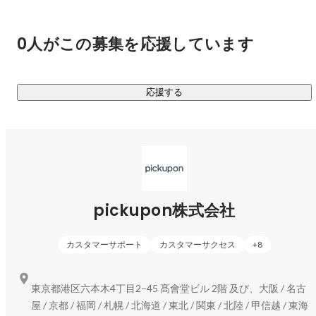
・残りにくい

・検索できない

・共有しづらい

0人がこの募集を応援しています
という性質があります。

応援する
つまり顧客との会話は、企業にとって宝の山であるにも関わ
らず、

扱いにくいメディアなのです。

そこで私たちは、

「会話を扱えるようにするプロダクト」を作りました。

pickupon株式会社
私たちが開発しているのは

カスタマーサポート
カスタマーサクセス
+
8
「顧客との会話を、組織の知識に変えるAI」

会話サマリーAI pickupon（ピクポン）です。

東京都港区六本木4丁目2−45 髙會堂ビル 2階 及び、大阪 / 名古
屋 / 京都 / 福岡 / 札幌 / 北海道 / 東北 / 関東 / 北陸 / 甲信越 / 東海
pickuponは
