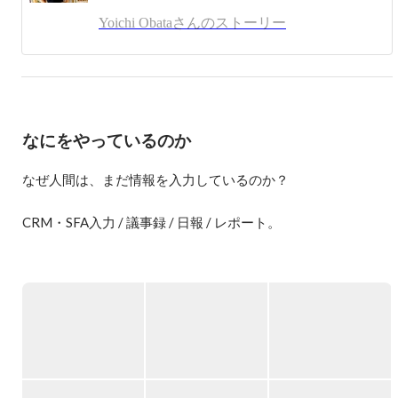
また、ユクスキュルと水木しげるに強い影響を受けていま
Yoichi Obataさんのストーリー
す。

ラジオ取材

https://anchor.fm/miraise/episodes/10--pickupon-eiekai/a-a30hjot
なにをやっているのか
なぜ人間は、まだ情報を入力しているのか？

CRM・SFA入力 / 議事録 / 日報 / レポート。

私たちは毎日、大量の情報を入力しています。

しかし本来、人は「入力する生き物」ではありません。

人は

・行動し

・考え

・話す
