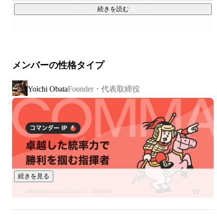
続きを読む
生き物です。

そして人の思考は、多くの場合「会話」として現れます。

メンバーの性格タイプ
しかし企業では、その会話のほとんどが

Founder・代表取締役
Yoichi Obata
・記録されない

・共有されない

・活用されない

まま消えていきます。

つまり、企業にとって最も重要なはずの顧客や現場の声が、

組織の知識になっていません。

続きを見る
発話（会話）は
