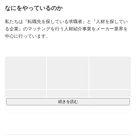
なにをやっているのか
私たちは『転職先を探している求職者』と『人材を探してい
る企業』のマッチングを行う人材紹介事業をメーカー業界を
中心に行っています。

個人の方が転職活動をする時は、求人サイトやスカウトサイ
トへの登録など様々な方法があります。その中でも当社は、
人材紹介エージェントとして求人の紹介から面接の日程調整
など、転職活動全体をサポートするサービスを行っていま
す。同時に企業に対しては採用したいターゲットのヒアリン
グや選定、採用課題の解決など中途採用活動全般を支援して
います。

続きを読む
同業の人材紹介エージェントは複数ありますが、タイズでは
業界をメーカーに絞って特化していること、また質の高いサ
ービスを重視し実現していることが他社との決定的な違いで
す。
