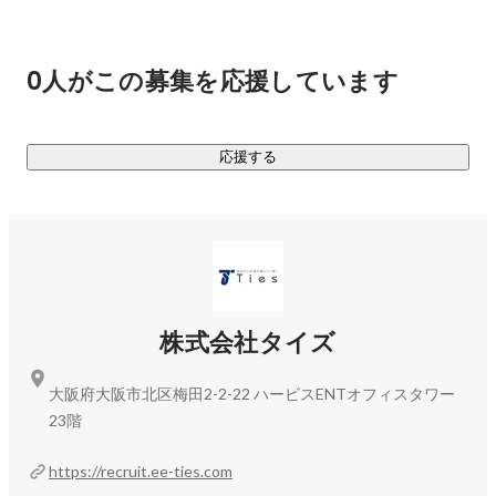
実績として、名だたる「関西マーケットは上位層を獲得、関
東も進出して1年ですが早くも高シェアを獲得しています。」
0人がこの募集を応援しています
関西大手メーカー各社の中途採用はタイズ経由である割合
（シェア）が1位の企業が多数あります。ほどんどの大手メー
カーでシェア上位を獲得しており、メーカー各社から厚く信
応援する
頼いただいています。

◆直近リリースされた採用実績例

株式会社クボタの2023年度ベストエージェント賞第１位を二
https://www.ee-ties.com/news/391005/
株式会社タイズ
パナソニックエナジー株式会社のベストエージェント賞を受
大阪府大阪市北区梅田2-2-22 ハービスENTオフィスタワー
23階
https://www.ee-ties.com/news/395720/
https://recruit.ee-ties.com