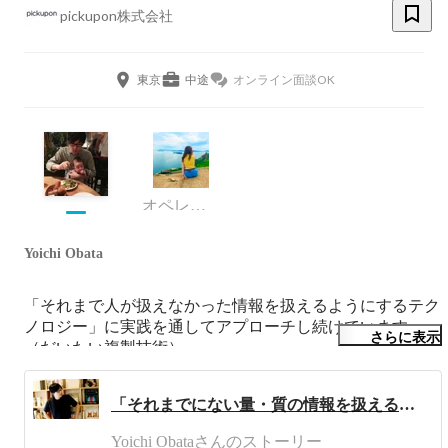
pickupon株式会社
東京
中途
オンライン面談OK
オペレーション・CS
Yoichi Obata
「それまで人が扱えなかった情報を扱えるようにするテク
ノロジー」に実践を通してアプローチし続けています。
さらに表示
（だいたい複製技術）

人と世界の接点・媒介・インターフェースや複製され扱わ
「それまでにない量・質の情報を扱えるテクノロジーで新たな地平を切り開く！」モノづくりのはじまりから起業、今後のビジョンまで。
れるものに興味があります。

また、ユクスキュルと水木しげるに強い影響を受けていま
Yoichi Obataさんのストーリー