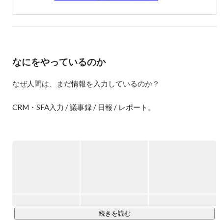
す。

ラジオ取材

https://anchor.fm/miraise/episodes/10--pickupon-eiekai/a-a30hjot
なにをやっているのか
なぜ人間は、まだ情報を入力しているのか？

CRM・SFA入力 / 議事録 / 日報 / レポート。

私たちは毎日、大量の情報を入力しています。

しかし本来、人は「入力する生き物」ではありません。

人は

・行動し

・考え

・話す

続きを読む