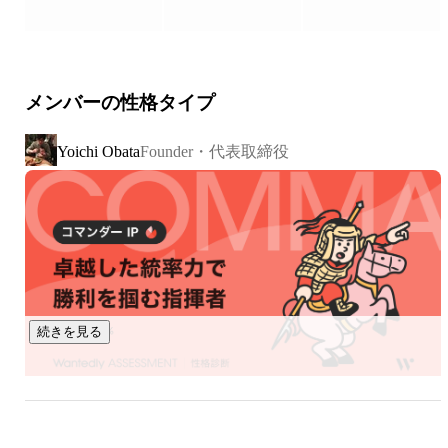
生き物です。

そして人の思考は、多くの場合「会話」として現れます。

メンバーの性格タイプ
しかし企業では、その会話のほとんどが

Founder・代表取締役
Yoichi Obata
・記録されない

・共有されない

・活用されない

まま消えていきます。

つまり、企業にとって最も重要なはずの顧客や現場の声が、

組織の知識になっていません。

続きを見る
発話（会話）は

・残りにくい

・検索できない
