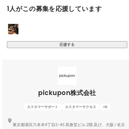
・共有しづらい

1人がこの募集を応援しています
という性質があります。

つまり顧客との会話は、企業にとって宝の山であるにも関わ
らず、

応援する
扱いにくいメディアなのです。

そこで私たちは、

「会話を扱えるようにするプロダクト」を作りました。

私たちが開発しているのは

pickupon株式会社
「顧客との会話を、組織の知識に変えるAI」

会話サマリーAI pickupon（ピクポン）です。

カスタマーサポート
カスタマーサクセス
+
8
pickuponは

東京都港区六本木4丁目2−45 髙會堂ビル 2階 及び、大阪 / 名古