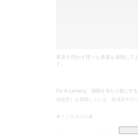
業界を問わず様々な事業を展開して
す。
For A-careerは「挑戦を当たり
化経営）を展開している、急成長中のコ
◆主な事業内容◆

■えーかおキャリア事業部
