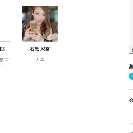
太郎
石黒 彩奈
部/マ
人事
ー