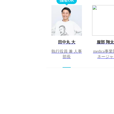
指名OK
田中丸 大
服部 翔
執行役員 兼 人事
medica事業
部長
ネージャ