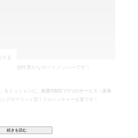
おりま
個性豊かなボードメンバーです！
前にする」をミッションに、創業9期目で5つのサービス（多角
ングロマリット型ミドルベンチャー企業です！

続きを読む