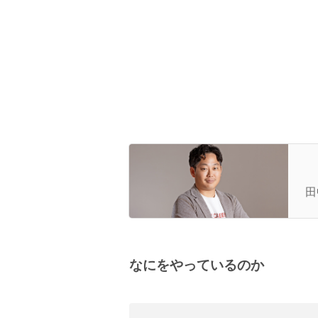
【
を
田
間
なにをやっているのか