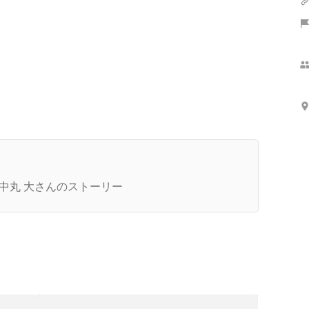
さらに表示
代表インタビュー】既存事業を支える強いチーム
大分に。「３年後に売上100億円」を実現する仲
中丸 大さんのストーリー
を大分で募集する理由