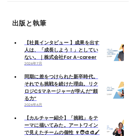
出版と執筆
【社員インタビュー 】成果を出す
人は、「成長しよう！」としてい
ない。｜株式会社For A-career
2026年7月
同期に差をつけられた新卒時代。
それでも挑戦を続けた理由。リク
ロジCSマネージャーが学んだ“頼
る力”
2026年6月
【カルチャー紹介】「挑戦」をテ
ーマに描いてみた。アートワイン
で見えたチームの個性 🍷🧑‍🎨🎨🖌️