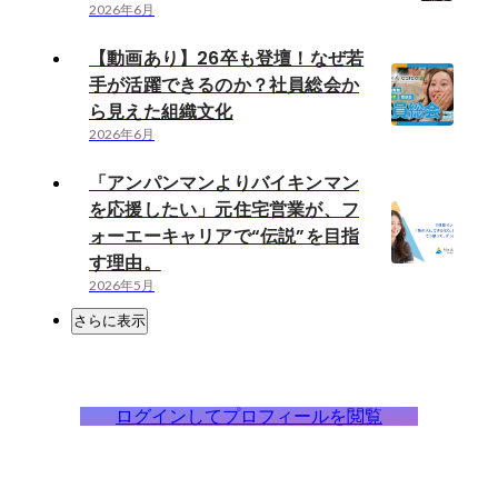
2026年6月
【動画あり】26卒も登壇！なぜ若
手が活躍できるのか？社員総会か
ら見えた組織文化
2026年6月
「アンパンマンよりバイキンマン
を応援したい」元住宅営業が、フ
ォーエーキャリアで“伝説”を目指
す理由。
2026年5月
さらに表示
ログインしてプロフィールを閲覧