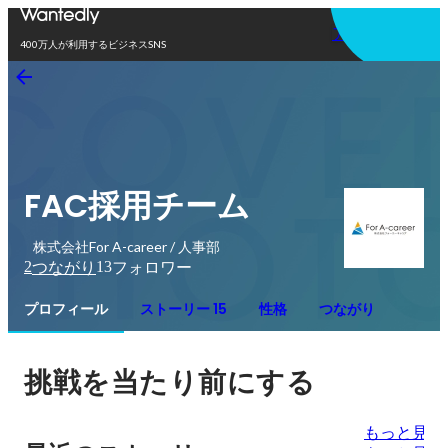
アプリを使う
400万人が利用するビジネスSNS
FAC採用チーム
株式会社For A-career / 人事部
2
13
つながり
フォロワー
プロフィール
ストーリー 15
性格
つながり
挑戦を当たり前にする
もっと見る