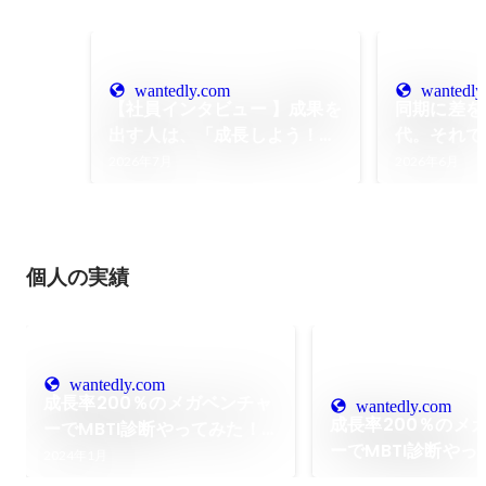
wantedly.com
wantedly
【社員インタビュー 】成果を
同期に差を
出す人は、「成長しよう！」
代。それで
としていない。｜株式会社
由。リクロ
2026年7月
2026年6月
For A-career
ーが学んだ
個人の実績
wantedly.com
成長率200％のメガベンチャ
wantedly.com
成長率200％のメ
ーでMBTI診断やってみた！
ーでMBTI診断やっ
(えーかおVer)
2024年1月
(リクロジVer)