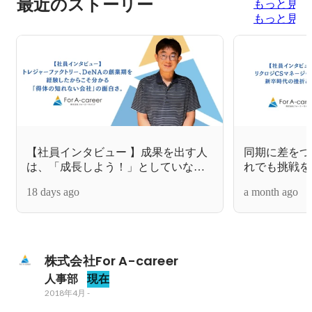
最近のストーリー
もっと見る
もっと見る
【社員インタビュー 】成果を出す人
同期に差をつ
は、「成長しよう！」としていな
れでも挑戦を
い。｜株式会社For A-career
CSマネージ
18 days ago
a month ago
株式会社For A-career
人事部
現在
2018年4月
-